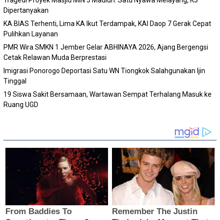
Tragedi Proyek Masjid MIN 5 Madiun: Satu Nyawa Melayang, K3
Dipertanyakan
KA BIAS Terhenti, Lima KA Ikut Terdampak, KAI Daop 7 Gerak Cepat
Pulihkan Layanan
PMR Wira SMKN 1 Jember Gelar ABHINAYA 2026, Ajang Bergengsi
Cetak Relawan Muda Berprestasi
Imigrasi Ponorogo Deportasi Satu WN Tiongkok Salahgunakan Ijin
Tinggal
19 Siswa Sakit Bersamaan, Wartawan Sempat Terhalang Masuk ke
Ruang UGD