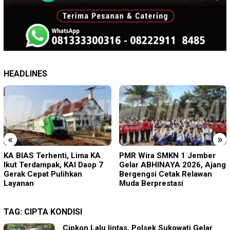
HEADLINES
«
»
PMR Wira SMKN 1 Jember
Imigrasi Ponorogo Deportasi
Gelar ABHINAYA 2026, Ajang
Satu WN Tiongkok
Bergengsi Cetak Relawan
Salahgunakan Ijin Tinggal
Muda Berprestasi
TAG:
CIPTA KONDISI
Cipkon Lalu lintas, Polsek Sukowati Gelar