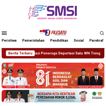
Loncat
ke
konten
Menu
Mobile
Peristiwa
Pemerintahan
Pendidikan
Sosial
Parekraf
rogo Deportasi Satu WN Tiongkok Salahgunakan Ijin Tinggal
Berita Terbaru