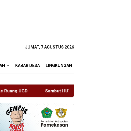
JUMAT, 7 AGUSTUS 2026
AH
KABAR DESA
LINGKUNGAN
but HUT RI ke-81 di Gunung Sanggabuana, KPU Karawang Jag