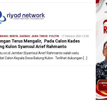
WANGI
,
BERITA
,
DAERAH
,
JAWA TIMUR
,
POLITIK
Redaksi
17 Oktober 2021 | 0:35
ngan Terus Mengalir, Pada Calon Kades
Filesatu
ng Kulon Syamsul Arief Rahmanto
atu.co.id Jember |Syamsul Arief Rahmanto salah satu
dat Calon Kepala Desa Balung Kulon. Terlihat dukungan […]