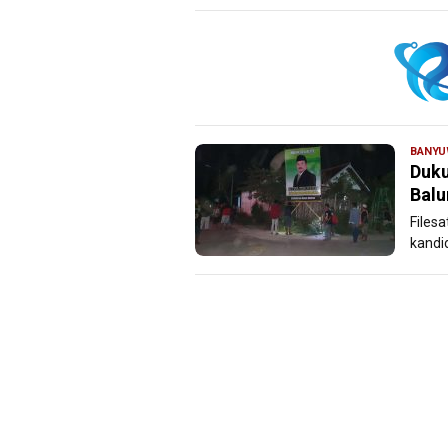
BANYU
Duku
Balu
Files
kandi