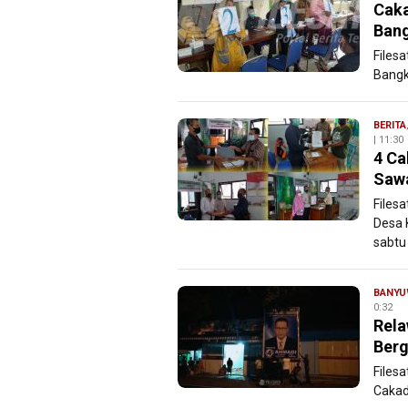
Caka
Bang
Files
Bangke
BERITA
| 11:30
4 Ca
Saw
Files
Desa 
sabtu 
BANYU
0:32
Rel
Berg
Files
Cakad