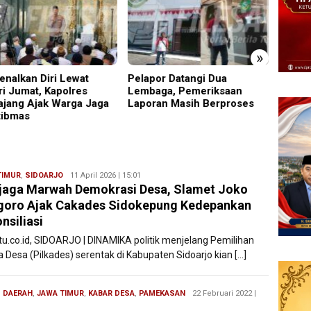
»
enalkan Diri Lewat
Pelapor Datangi Dua
Imigra
ri Jumat, Kapolres
Lembaga, Pemeriksaan
Satu 
jang Ajak Warga Jaga
Laporan Masih Berproses
Salahg
ibmas
TIMUR
,
SIDOARJO
Ryan
11 April 2026 | 15:01
aga Marwah Demokrasi Desa, Slamet Joko
Karawang
goro Ajak Cakades Sidokepung Kedepankan
nsiliasi
atu.co.id, SIDOARJO | DINAMIKA politik menjelang Pemilihan
a Desa (Pilkades) serentak di Kabupaten Sidoarjo kian […]
,
DAERAH
,
JAWA TIMUR
,
KABAR DESA
,
PAMEKASAN
Redaksi
22 Februari 2022 |
Filesatu