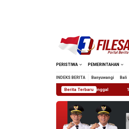
Loncat
ke
konten
PERISTIWA
PEMERINTAHAN
INDEKS BERITA
Banyuwangi
Bali
k Salahgunakan Ijin Tinggal
Berita Terbaru
19 Siswa Sakit Bersamaa