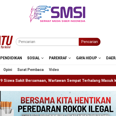
Pencarian
PENDIDIKAN
SOSIAL
PAREKRAF
GAYA HIDUP
DAER
Opini
Surat Pembaca
Video
n, Wartawan Sempat Terhalang Masuk ke Ruang UGD
Sam