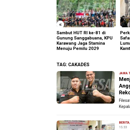
«
Siswa Sakit Bersamaan,
Sambut HUT RI ke-81 di
Perk
rtawan Sempat Terhalang
Gunung Sanggabuana, KPU
Safa
suk ke Ruang UGD
Karawang Jaga Stamina
Luma
Menuju Pemilu 2029
Kamt
TAG:
CAKADES
JAWA 
Menj
Ang
Reko
Files
Kepal
BERITA
15:33