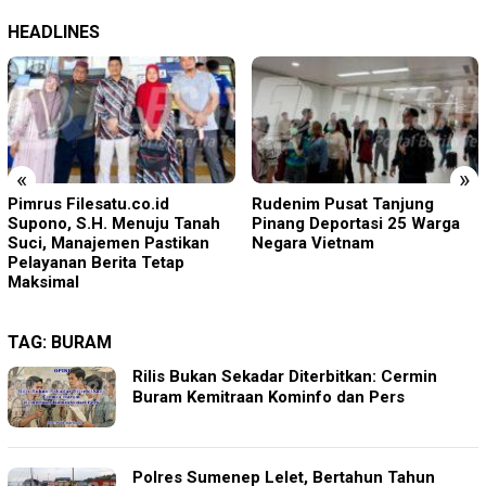
HEADLINES
«
»
Rudenim Pusat Tanjung
Empat Proyek Desa Rea
Pinang Deportasi 25 Warga
Diduga Belum Terealisasi
Negara Vietnam
TAG:
BURAM
Rilis Bukan Sekadar Diterbitkan: Cermin
Buram Kemitraan Kominfo dan Pers
Polres Sumenep Lelet, Bertahun Tahun