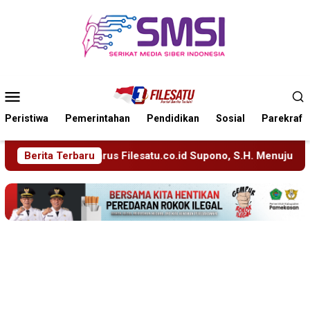
Loncat
ke
konten
Menu
Mobile
Peristiwa
Pemerintahan
Pendidikan
Sosial
Parekraf
satu.co.id Supono, S.H. Menuju Tanah Suci, Manajemen Pastika
Berita Terbaru