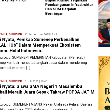
ti Rijanto Tegaskan
Kejari Jaktim
Mageta
angunan Infrastruktur
Penuh
SDM Berjalan
Daera
ringan
TIMUR
,
SUMENEP
Ryan
12 September 2025 | 8:44
i Nyata, Pemkab Sumenep Perkenalkan
Karawang
LAL HUb” Dalam Memperkuat Ekosistem
omi Halal Indonesia.
tau.co.id, SUMENEP | PEMERINTAH Kabupaten (Pemkab)
ep kembali mencatat langkah besar dalam mendorong
formasi ekonomi […]
TIMUR
,
SUMENEP
Ryan
3 Juli 2025 | 10:43
i Nyata: Siswa SMA Negeri 1 Masalembu
Karawang
ali Meraih Juara Sepak Takraw POPDA JATIM
5
atu.co.id, SUMENEP | AJANG Pekan Olahraga Pelajar Daerah
A) Jawa Timur 2025, dalam lomba cabang […]