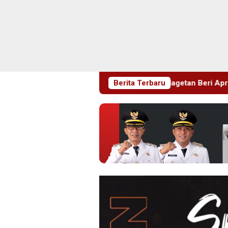
Sarangan, Wabup Magetan Beri Apresiasi Penuh untuk Kemaju
Berita Terbaru