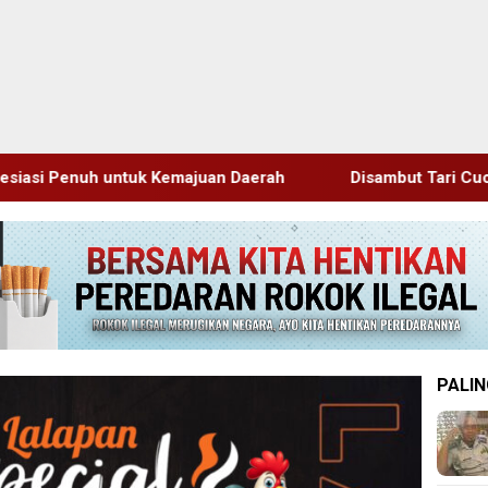
an Daerah
Disambut Tari Cucuk Lampah, Delegasi JRCS
PALIN