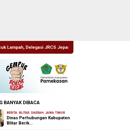
 Jepang Berbagi Pengetahuan di SDN Puger Kulon 01
H
G BANYAK DIBACA
BERITA
,
BLITAR
,
DAERAH
,
JAWA TIMUR
Dinas Perhubungan Kabupaten
Blitar Berik…