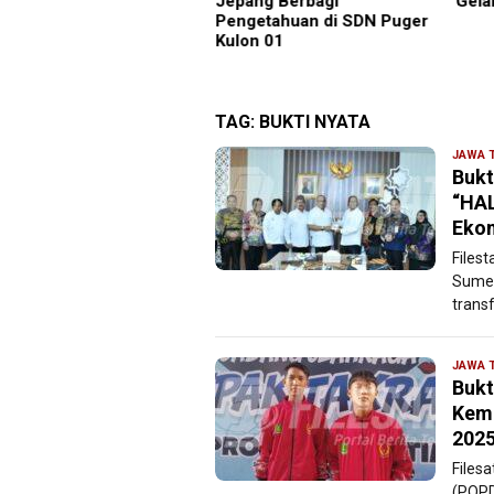
pang Berbagi
Gelar Aksi ke PT KIT
Bupa
ngetahuan di SDN Puger
Pemb
on 01
Dan 
Beri
TAG:
BUKTI NYATA
JAWA 
Bukt
“HA
Ekon
Files
Sumen
trans
JAWA 
Bukt
Kemb
202
Files
(POPD