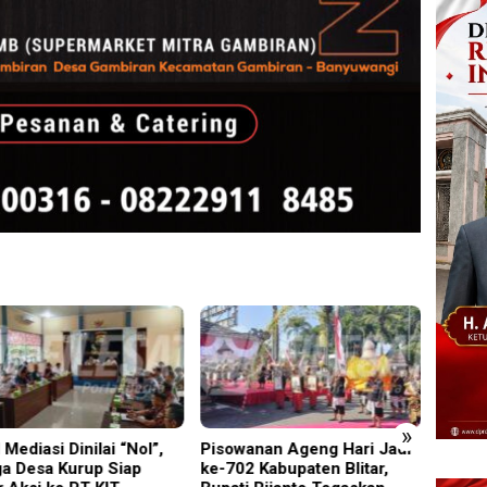
»
wanan Ageng Hari Jadi
Terbukti Langgar UU Merek,
‎UNES
02 Kabupaten Blitar,
Chalas Kromoto Dieksekusi
2026 