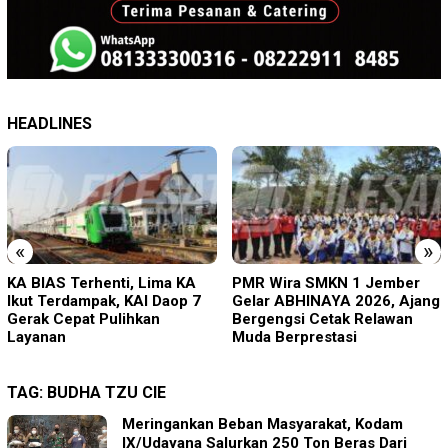
HEADLINES
«
»
PMR Wira SMKN 1 Jember
Imigrasi Ponorogo Deportasi
Gelar ABHINAYA 2026, Ajang
Satu WN Tiongkok
Bergengsi Cetak Relawan
Salahgunakan Ijin Tinggal
Muda Berprestasi
TAG:
BUDHA TZU CIE
Meringankan Beban Masyarakat, Kodam
IX/Udayana Salurkan 250 Ton Beras Dari