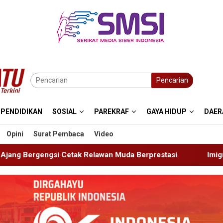
Pencarian
PENDIDIKAN
SOSIAL
PAREKRAF
GAYA HIDUP
DAER
Opini
Surat Pembaca
Video
lawan Muda Berprestasi
Imigrasi Ponorogo Deportasi S