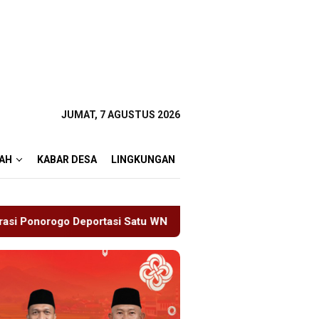
JUMAT, 7 AGUSTUS 2026
AH
KABAR DESA
LINGKUNGAN
atu WN Tiongkok Salahgunakan Ijin Tinggal
19 Siswa S