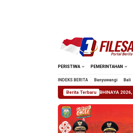
Loncat
ke
konten
PERISTIWA
PEMERINTAHAN
INDEKS BERITA
Banyuwangi
Bali
N 1 Jember Gelar ABHINAYA 2026, Ajang Bergengsi Cetak Re
Berita Terbaru