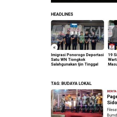
HEADLINES
«
R Wira SMKN 1 Jember
Imigrasi Ponorogo Deportasi
19 S
lar ABHINAYA 2026,
Satu WN Tiongkok
Wart
ng Bergengsi Cetak
Salahgunakan Ijin Tinggal
Masu
lawan Muda Berprestasi
TAG:
BUDAYA LOKAL
BERITA
Page
Sido
Files
Bumde