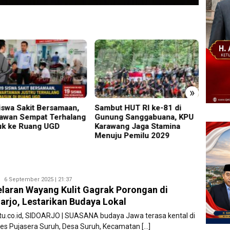
»
iswa Sakit Bersamaan,
Sambut HUT RI ke-81 di
Perken
awan Sempat Terhalang
Gunung Sanggabuana, KPU
Safari
k ke Ruang UGD
Karawang Jaga Stamina
Lumaj
Menuju Pemilu 2029
Kamti
Ryan
6 September 2025 | 21:37
laran Wayang Kulit Gagrak Porongan di
Karawang
arjo, Lestarikan Budaya Lokal
atu.co.id, SIDOARJO | SUASANA budaya Jawa terasa kental di
s Pujasera Suruh, Desa Suruh, Kecamatan […]