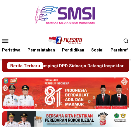
Loncat
ke
konten
Menu
Mobile
Peristiwa
Pemerintahan
Pendidikan
Sosial
Parekraf
 DPD Sidoarjo Datangi Inspektorat Tindaklanjuti Laporan Desa
Berita Terbaru