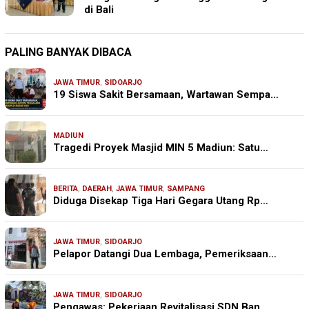
di Bali
PALING BANYAK DIBACA
JAWA TIMUR
,
SIDOARJO
19 Siswa Sakit Bersamaan, Wartawan Sempa…
MADIUN
Tragedi Proyek Masjid MIN 5 Madiun: Satu…
BERITA
,
DAERAH
,
JAWA TIMUR
,
SAMPANG
Diduga Disekap Tiga Hari Gegara Utang Rp…
JAWA TIMUR
,
SIDOARJO
Pelapor Datangi Dua Lembaga, Pemeriksaan…
JAWA TIMUR
,
SIDOARJO
Pengawas: Pekerjaan Revitalisasi SDN Ban…