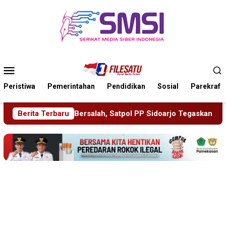
Loncat
ke
konten
Menu
Mobile
Peristiwa
Pemerintahan
Pendidikan
Sosial
Parekraf
alah, Satpol PP Sidoarjo Tegaskan Efek Jera
Berita Terbaru
Acep Saepu