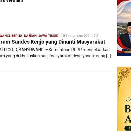
Danramil 1611-01/Dentim,
Pence
Perkuat Sinergitas TNI-Polri
Remaj
WANGI
,
BERITA
,
DAERAH
,
JAWA TIMUR
Redaksi
10 September 2021 | 7:21
ram Sandes Kenjo yang Dinanti Masyarakat
Filesatu
ATU.CO.ID, BANYUWANGI – Kementrian PUPR mengeluarkan
am yang di khususkan bagi masyarakat desa yang kurang […]