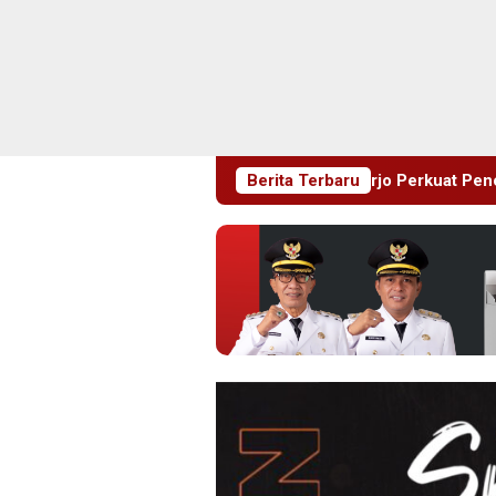
jak Dini, Pemkab Sidoarjo Perkuat Pencegahan HIV di Kalangan
Berita Terbaru