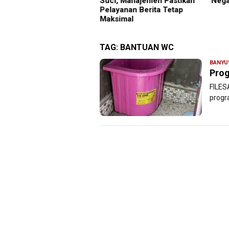
i, Manajemen Pastikan
Negara Vietnam
ayanan Berita Tetap
ksimal
TAG:
BANTUAN WC
BANYU
Prog
FILES
progr