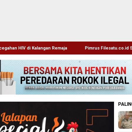
 Remaja
Pimrus Filesatu.co.id Supono, S.H. Menuju Tan
PALIN