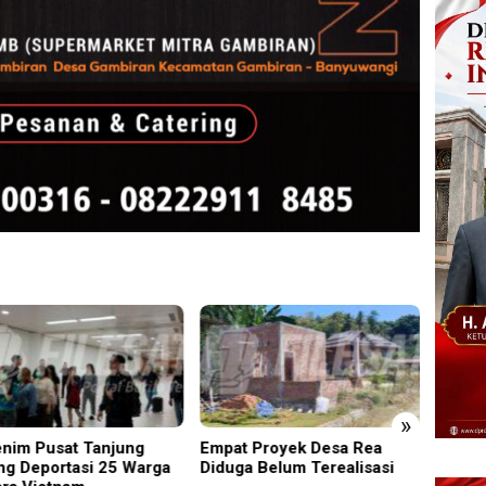
»
t Proyek Desa Rea
Kapolsek Dentim Hadiri
Edukas
ga Belum Terealisasi
Pelepasan Purna Tugas
Sidoar