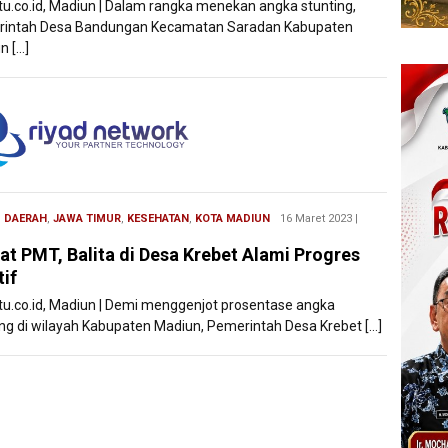
atu.co.id, Madiun | Dalam rangka menekan angka stunting,
intah Desa Bandungan Kecamatan Saradan Kabupaten
n […]
,
DAERAH
,
JAWA TIMUR
,
KESEHATAN
,
KOTA MADIUN
Redaksi
16 Maret 2023 |
Filesatu
at PMT, Balita di Desa Krebet Alami Progres
tif
atu.co.id, Madiun | Demi menggenjot prosentase angka
ing di wilayah Kabupaten Madiun, Pemerintah Desa Krebet […]