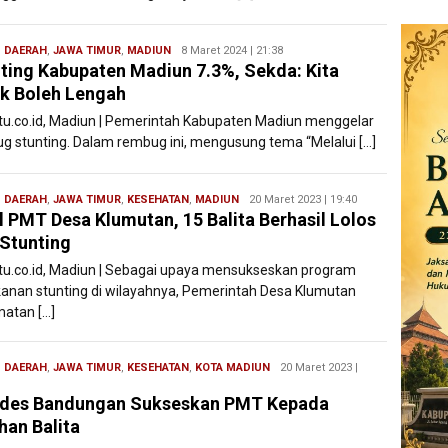
,
DAERAH
,
JAWA TIMUR
,
MADIUN
Filesatu
8 Maret 2024 | 21:38
ting Kabupaten Madiun 7.3%, Sekda: Kita
k Boleh Lengah
atu.co.id, Madiun | Pemerintah Kabupaten Madiun menggelar
g stunting. Dalam rembug ini, mengusung tema “Melalui […]
,
DAERAH
,
JAWA TIMUR
,
KESEHATAN
,
MADIUN
Redaksi
20 Maret 2023 | 19:40
l PMT Desa Klumutan, 15 Balita Berhasil Lolos
Filesatu
 Stunting
atu.co.id, Madiun | Sebagai upaya mensukseskan program
anan stunting di wilayahnya, Pemerintah Desa Klumutan
atan […]
,
DAERAH
,
JAWA TIMUR
,
KESEHATAN
,
KOTA MADIUN
Redaksi
20 Maret 2023 |
Filesatu
des Bandungan Sukseskan PMT Kepada
han Balita