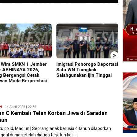
»
rasi Ponorogo Deportasi
19 Siswa Sakit Bersamaan,
Trage
 WN Tiongkok
Wartawan Sempat Terhalang
5 Mad
hgunakan Ijin Tinggal
Masuk ke Ruang UGD
Melay
N
Filesatu
14 April 2026 | 22:36
an C Kembali Telan Korban Jiwa di Saradan
iun
tu.co.id, Madiun | Seorang anak berusia 4 tahun dilaporkan
ggal dunia setelah diduga terjatuh ke […]