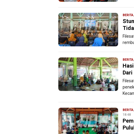
BERITA
Stun
Tida
Files
rembu
BERITA
Hasi
Dari
Files
penek
Kecam
BERITA
18:48
Pem
Pulu