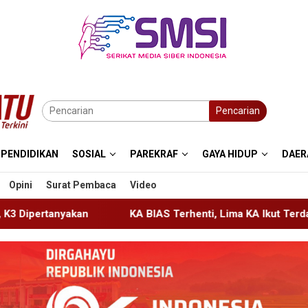
Pencarian
PENDIDIKAN
SOSIAL
PAREKRAF
GAYA HIDUP
DAER
Opini
Surat Pembaca
Video
KA BIAS Terhenti, Lima KA Ikut Terdampak, KAI Daop 7 Gerak C