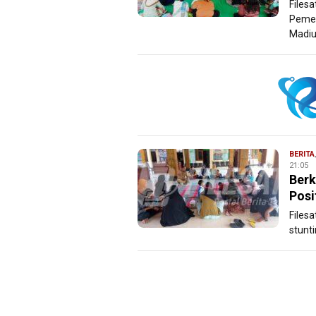
Files
Pemer
Madiu
BERITA
21:05
Berk
Posi
Files
stunt