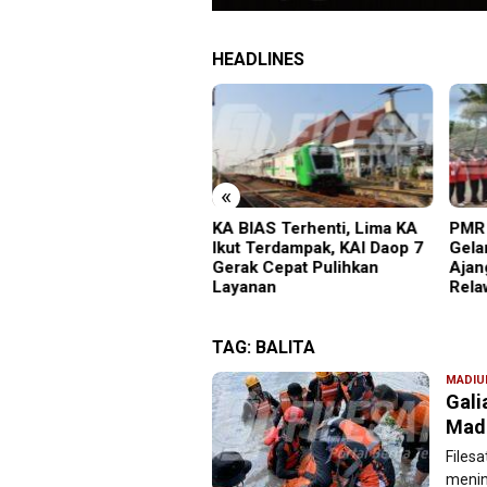
HEADLINES
«
BIAS Terhenti, Lima KA
PMR Wira SMKN 1 Jember
Imig
t Terdampak, KAI Daop 7
Gelar ABHINAYA 2026,
Satu
ak Cepat Pulihkan
Ajang Bergengsi Cetak
Sala
yanan
Relawan Muda Berprestasi
TAG:
BALITA
MADIU
Gali
Mad
Filesa
menin