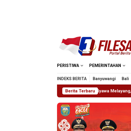
Loncat
ke
konten
PERISTIWA
PEMERINTAHAN
INDEKS BERITA
Banyuwangi
Bali
MIN 5 Madiun: Satu Nyawa Melayang, K3 Dipertanyakan
Berita Terbaru