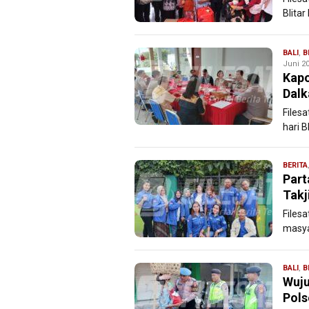
Blita
BALI
,
B
Juni 20
Kapo
Dalk
Files
hari 
BERITA
Part
Takj
Filesa
masya
BALI
,
B
Wuju
Pols