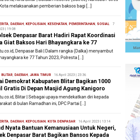
r Kota melaksanakan pemberian baksos bagi […]
ERITA
,
DAERAH
,
KEPOLISIAN
,
KESEHATAN
,
PEMERINTAHAN
,
SOSIAL
Redaksi
7
23 | 19:08
Filesatu
lsek Denpasar Barat Hadiri Rapat Koordinasi
a Giat Baksos Hari Bhayangkara ke 77
atu.co.id, Denpasar Bali | Dalam rangka (Dalka) menyambut
Bhayangkara ke 77 Tahun 2023, Polresta […]
,
BLITAR
,
DAERAH
,
JAWA TIMUR
Redaksi
16 April 2023 | 23:36
ai Demokrat Kabupaten Blitar Bagikan 1000
Filesatu
il Gratis Di Depan Masjid Agung Kanigoro
tu.co.id, Blitar | Sebagai upaya mendekatkan diri kepada
rakat di bulan Ramadhan ini, DPC Partai […]
ERITA
,
DAERAH
,
KEPOLISIAN
,
KOTA DENPASAR
Redaksi
16 April 2023 | 13:14
d Nyata Bantuan Kemanusiaan Untuk Negeri,
Filesatu
ek Denpasar Barat Bagikan Bansos Kepada