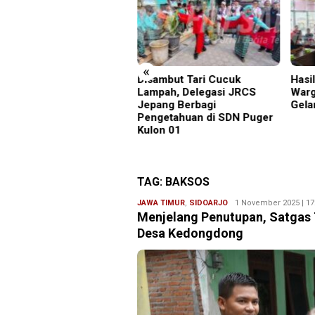
«
ambut Tari Cucuk
Hasil Mediasi Dinilai “Nol”,
Piso
mpah, Delegasi JRCS
Warga Desa Kurup Siap
ke-7
pang Berbagi
Gelar Aksi ke PT KIT
Bupa
ngetahuan di SDN Puger
Pemb
on 01
Dan 
Beri
TAG:
BAKSOS
JAWA TIMUR
,
SIDOARJO
Ryan
1 November 2025 | 17
Menjelang Penutupan, Satgas
Karawang
Desa Kedongdong