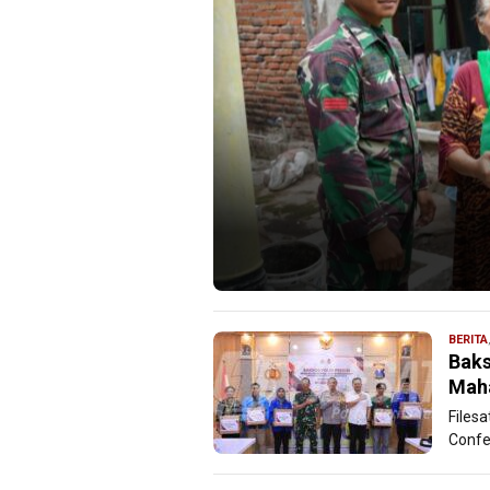
BERITA
Baks
Maha
Files
Confer