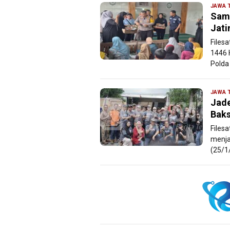
JAWA 
Samb
Jati
Files
1446 
Polda 
JAWA 
Jade
Baks
Files
menja
(25/1