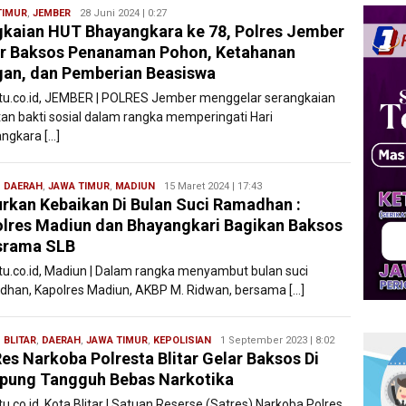
TIMUR
,
JEMBER
Ryan
28 Juni 2024 | 0:27
kaian HUT Bhayangkara ke 78, Polres Jember
Karawang
r Baksos Penanaman Pohon, Ketahanan
an, dan Pemberian Beasiswa
atu.co.id, JEMBER | POLRES Jember menggelar serangkaian
tan bakti sosial dalam rangka memperingati Hari
ngkara […]
,
DAERAH
,
JAWA TIMUR
,
MADIUN
Filesatu
15 Maret 2024 | 17:43
rkan Kebaikan Di Bulan Suci Ramadhan :
lres Madiun dan Bhayangkari Bagikan Baksos
srama SLB
atu.co.id, Madiun | Dalam rangka menyambut bulan suci
han, Kapolres Madiun, AKBP M. Ridwan, bersama […]
,
BLITAR
,
DAERAH
,
JAWA TIMUR
,
KEPOLISIAN
Redaksi
1 September 2023 | 8:02
es Narkoba Polresta Blitar Gelar Baksos Di
Filesatu
pung Tangguh Bebas Narkotika
tu.co.id, Kota Blitar | Satuan Reserse (Satres) Narkoba Polres