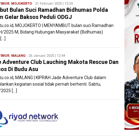
TIMUR
,
MOJOKERTO
Ryan
21 Februari 2025 | 15:55
ut Bulan Suci Ramadhan Bidhumas Polda
Karawang
m Gelar Baksos Peduli ODGJ
atu.co.id, MOJOKERTO | MENYAMBUT bulan suci Ramadhan
H/2025 M, Bidang Hubungan Masyarakat (Bidhumas)
[…]
TIMUR
,
MALANG
Ryan
26 Januari 2025 | 12:44
 Adventure Club Lauching Makota Rescue Dan
Karawang
os Di Budu Asu
atu.co.id, MALANG | KIPRAH Jade Adventure Club dalam
lankan kegiatan sosial tidak pernah berhenti. Sabtu,
/2025 […]