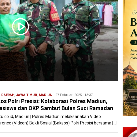
,
DAERAH
,
JAWA TIMUR
,
MADIUN
Filesatu
27 Februari 2025 | 13:37
os Polri Presisi: Kolaborasi Polres Madiun,
siswa dan OKP Sambut Bulan Suci Ramadan
atu.co.id, Madiun | Polres Madiun melaksanakan Video
ence (Vidcon) Bakti Sosial (Baksos) Polri Presisi bersama […]