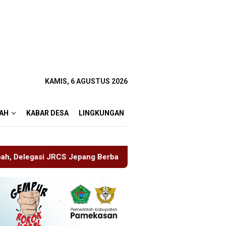
KAMIS, 6 AGUSTUS 2026
AH
KABAR DESA
LINGKUNGAN
gi Pengetahuan di SDN Puger Kulon 01
Hasil Mediasi D