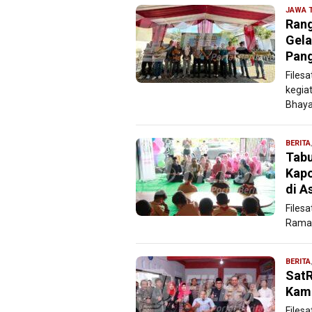
JAWA 
Rang
Gela
Pang
Files
kegia
Bhaya
BERITA
Tabu
Kapo
di A
Files
Ramad
BERITA
SatR
Kam
Filesa