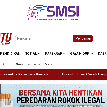
Pencarian
PENDIDIKAN
SOSIAL
PAREKRAF
GAYA HIDUP
DAER
Opini
Surat Pembaca
Video
Disambut Tari Cucuk Lampah, Delegasi JRCS Jepang Berba