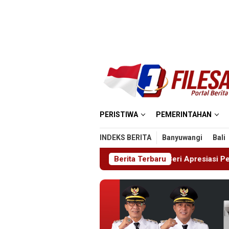
Loncat
ke
konten
PERISTIWA
PEMERINTAHAN
INDEKS BERITA
Banyuwangi
Bali
bup Magetan Beri Apresiasi Penuh untuk Kemajuan Daerah
Berita Terbaru