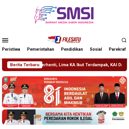
Loncat
ke
konten
Menu
Mobile
Peristiwa
Pemerintahan
Pendidikan
Sosial
Parekraf
Lima KA Ikut Terdampak, KAI Daop 7 Gerak Cepat Pulihkan Laya
Berita Terbaru