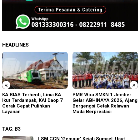
HEADLINES
«
»
PMR Wira SMKN 1 Jember
Imigrasi Ponorogo Deportasi
Gelar ABHINAYA 2026, Ajang
Satu WN Tiongkok
Bergengsi Cetak Relawan
Salahgunakan Ijin Tinggal
Muda Berprestasi
TAG:
B3
LSM CCN ‘Gempur’ Kejati Sumsel: Usut