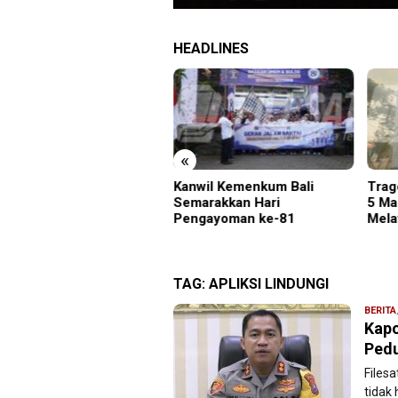
HEADLINES
«
uga Disekap Tiga Hari
Kanwil Kemenkum Bali
Trag
ara Utang Rp300 Juta,
Semarakkan Hari
5 Ma
ia Ketapang Sampang
Pengayoman ke-81
Mela
elamatkan Polisi
TAG:
APLIKSI LINDUNGI
BERITA
Kapo
Pedu
Filesa
tidak