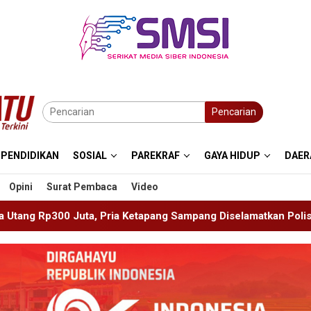
Pencarian
PENDIDIKAN
SOSIAL
PAREKRAF
GAYA HIDUP
DAER
Opini
Surat Pembaca
Video
etapang Sampang Diselamatkan Polisi
Kanwil Kemenkum 