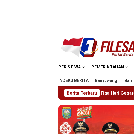
Loncat
ke
konten
PERISTIWA
PEMERINTAHAN
INDEKS BERITA
Banyuwangi
Bali
Diduga Disekap Tiga Hari Gegara Utang Rp300 Juta, Pria K
Berita Terbaru