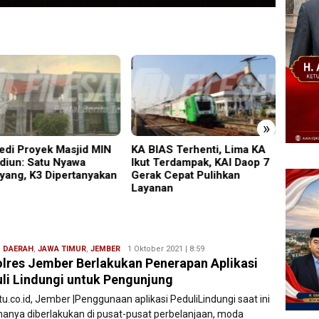
»
edi Proyek Masjid MIN
KA BIAS Terhenti, Lima KA
PMR W
diun: Satu Nyawa
Ikut Terdampak, KAI Daop 7
Gelar
yang, K3 Dipertanyakan
Gerak Cepat Pulihkan
Ajang
Layanan
Relaw
,
DAERAH
,
JAWA TIMUR
,
JEMBER
Redaksi
1 Oktober 2021 | 8:59
lres Jember Berlakukan Penerapan Aplikasi
Filesatu
li Lindungi untuk Pengunjung
tu.co.id, Jember |Penggunaan aplikasi PeduliLindungi saat ini
 hanya diberlakukan di pusat-pusat perbelanjaan, moda