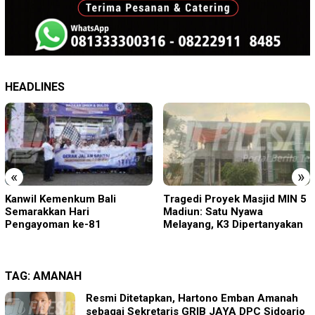
HEADLINES
«
»
Tragedi Proyek Masjid MIN 5
KA BIAS Terhenti, Lima KA
Madiun: Satu Nyawa
Ikut Terdampak, KAI Daop 7
Melayang, K3 Dipertanyakan
Gerak Cepat Pulihkan
Layanan
TAG:
AMANAH
Resmi Ditetapkan, Hartono Emban Amanah
sebagai Sekretaris GRIB JAYA DPC Sidoarjo