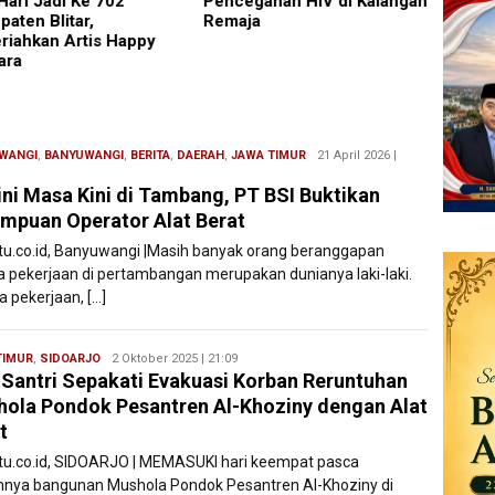
Hari Jadi Ke 702
Pencegahan HIV di Kalangan
Karaw
paten Blitar,
Remaja
Menuj
riahkan Artis Happy
ara
WANGI
,
BANYUWANGI
,
BERITA
,
DAERAH
,
JAWA TIMUR
Redaksi
21 April 2026 |
Filesatu
ini Masa Kini di Tambang, PT BSI Buktikan
mpuan Operator Alat Berat
atu.co.id, Banyuwangi |Masih banyak orang beranggapan
 pekerjaan di pertambangan merupakan dunianya laki-laki.
a pekerjaan, […]
TIMUR
,
SIDOARJO
Ryan
2 Oktober 2025 | 21:09
 Santri Sepakati Evakuasi Korban Reruntuhan
Karawang
ola Pondok Pesantren Al-Khoziny dengan Alat
t
atu.co.id, SIDOARJO | MEMASUKI hari keempat pasca
hnya bangunan Mushola Pondok Pesantren Al-Khoziny di