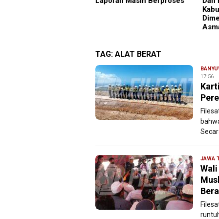
majang Ajak Warga Jaga
Laporan Masih Berproses
Dan 
mtibmas
Kabu
Dime
Asm
TAG:
ALAT BERAT
BANYU
17:56
Kart
Pere
Files
bahwa
Secar
JAWA 
Wali
Mush
Bera
Files
runtu