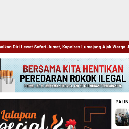
Jumat, Kapolres Lumajang Ajak Warga Jaga Kamtibmas
P
PALIN