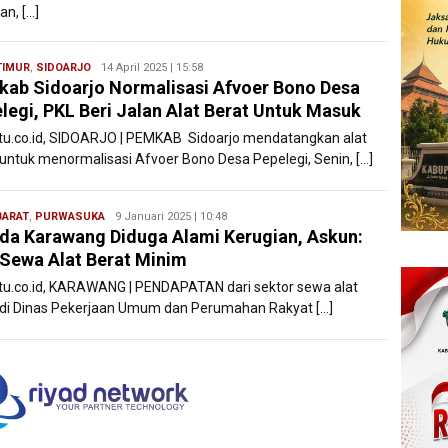
an, […]
TIMUR
,
SIDOARJO
Ryan
14 April 2025 | 15:58
ab Sidoarjo Normalisasi Afvoer Bono Desa
Karawang
legi, PKL Beri Jalan Alat Berat Untuk Masuk
atu.co.id, SIDOARJO | PEMKAB Sidoarjo mendatangkan alat
 untuk menormalisasi Afvoer Bono Desa Pepelegi, Senin, […]
BARAT
,
PURWASUKA
Ryan
9 Januari 2025 | 10:48
a Karawang Diduga Alami Kerugian, Askun:
Karawang
Sewa Alat Berat Minim
atu.co.id, KARAWANG | PENDAPATAN dari sektor sewa alat
 di Dinas Pekerjaan Umum dan Perumahan Rakyat […]