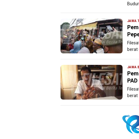
Budur
JAWA 
Pemk
Pepe
Files
berat
JAWA 
Pemd
PAD 
Files
berat