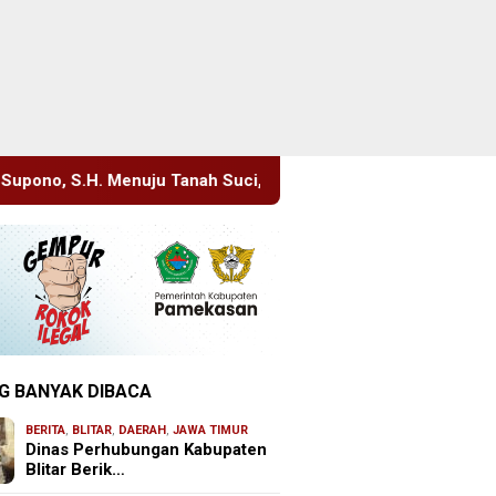
anah Suci, Manajemen Pastikan Pelayanan Berita Tetap Maksima
G BANYAK DIBACA
BERITA
,
BLITAR
,
DAERAH
,
JAWA TIMUR
Dinas Perhubungan Kabupaten
Blitar Berik…