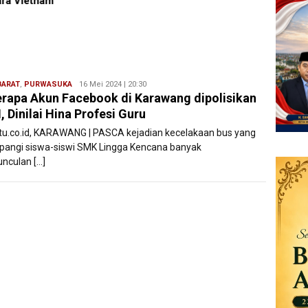
Danramil 1611-01/Dentim,
Pence
Perkuat Sinergitas TNI-Polri
Remaj
BARAT
,
PURWASUKA
Ryan
16 Mei 2024 | 20:30
rapa Akun Facebook di Karawang dipolisikan
Karawang
, Dinilai Hina Profesi Guru
atu.co.id, KARAWANG | PASCA kejadian kecelakaan bus yang
pangi siswa-siswi SMK Lingga Kencana banyak
nculan […]