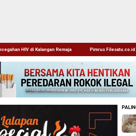
an Remaja
Pimrus Filesatu.co.id Supono, S.H. Menuju T
PALIN