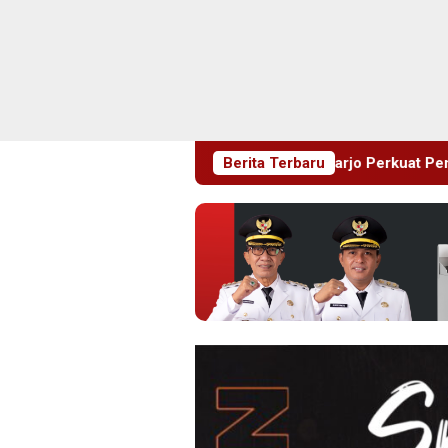
Sejak Dini, Pemkab Sidoarjo Perkuat Pencegahan HIV di Kalang
Berita Terbaru