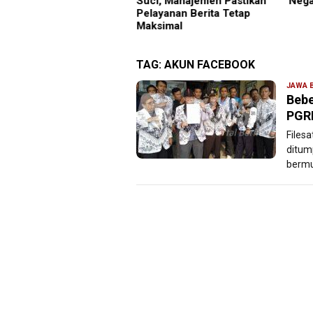
i, Manajemen Pastikan
Negara Vietnam
ayanan Berita Tetap
ksimal
TAG:
AKUN FACEBOOK
JAWA 
Bebe
PGRI
Files
ditum
bermu