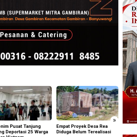
»
t Proyek Desa Rea
Kapolsek Dentim Hadiri
Edukas
ga Belum Terealisasi
Pelepasan Purna Tugas
Sidoar