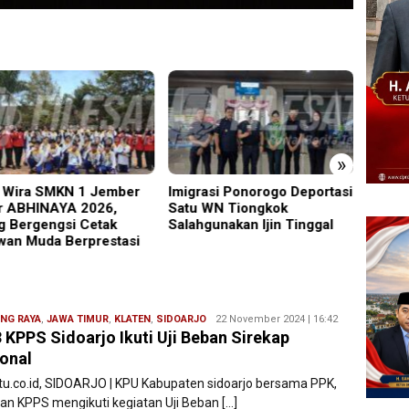
»
Wira SMKN 1 Jember
Imigrasi Ponorogo Deportasi
19 Sis
r ABHINAYA 2026,
Satu WN Tiongkok
Warta
g Bergengsi Cetak
Salahgunakan Ijin Tinggal
Masuk
wan Muda Berprestasi
NG RAYA
,
JAWA TIMUR
,
KLATEN
,
SIDOARJO
Ryan
22 November 2024 | 16:42
 KPPS Sidoarjo Ikuti Uji Beban Sirekap
Karawang
onal
atu.co.id, SIDOARJO | KPU Kabupaten sidoarjo bersama PPK,
an KPPS mengikuti kegiatan Uji Beban […]