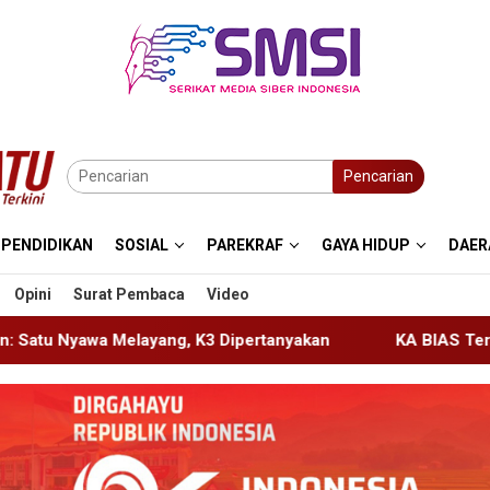
Pencarian
PENDIDIKAN
SOSIAL
PAREKRAF
GAYA HIDUP
DAER
Opini
Surat Pembaca
Video
K3 Dipertanyakan
KA BIAS Terhenti, Lima KA Ikut Terda