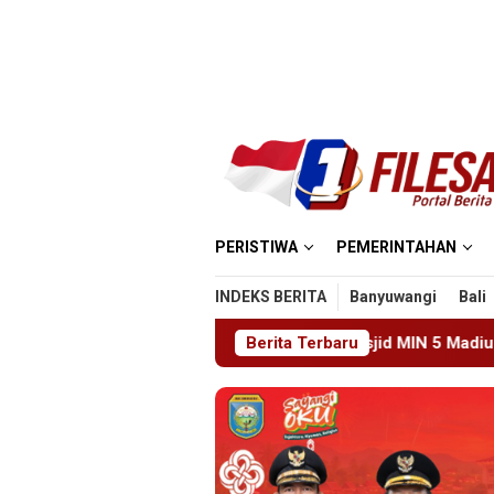
Loncat
ke
konten
PERISTIWA
PEMERINTAHAN
INDEKS BERITA
Banyuwangi
Bali
Tragedi Proyek Masjid MIN 5 Madiun: Satu Nyawa Melayang, 
Berita Terbaru