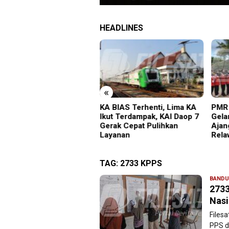
HEADLINES
«
gedi Proyek Masjid MIN
KA BIAS Terhenti, Lima KA
PMR 
adiun: Satu Nyawa
Ikut Terdampak, KAI Daop 7
Gela
ayang, K3 Dipertanyakan
Gerak Cepat Pulihkan
Ajan
Layanan
Rela
TAG:
2733 KPPS
BANDU
2733
Nasi
Files
PPS d