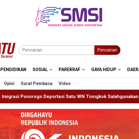
Pencarian
PENDIDIKAN
SOSIAL
PAREKRAF
GAYA HIDUP
DAER
Opini
Surat Pembaca
Video
si Satu WN Tiongkok Salahgunakan Ijin Tinggal
19 Sis