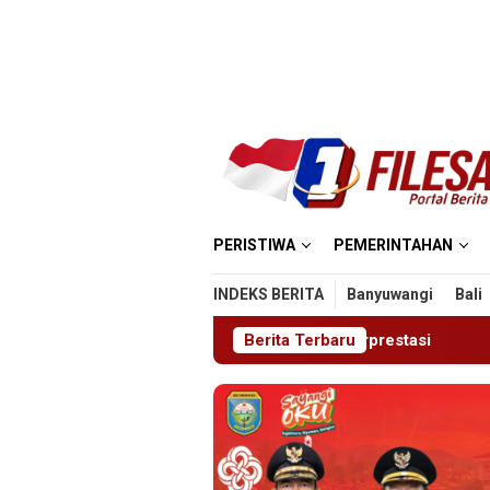
Loncat
ke
konten
PERISTIWA
PEMERINTAHAN
INDEKS BERITA
Banyuwangi
Bali
 Relawan Muda Berprestasi
Berita Terbaru
Imigrasi Ponorogo Deporta