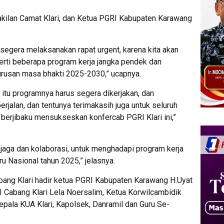
akilan Camat Klari, dan Ketua PGRI Kabupaten Karawang
s segera melaksanakan rapat urgent, karena kita akan
rti beberapa program kerja jangka pendek dan
usan masa bhakti 2025-2030,” ucapnya.
 itu programnya harus segera dikerjakan, dan
erjalan, dan tentunya terimakasih juga untuk seluruh
berjibaku mensukseskan konfercab PGRI Klari ini,”
jaga dan kolaborasi, untuk menghadapi program kerja
u Nasional tahun 2025,” jelasnya.
ang Klari hadir ketua PGRI Kabupaten Karawang H.Uyat
I Cabang Klari Lela Noersalim, Ketua Korwilcambidik
Kepala KUA Klari, Kapolsek, Danramil dan Guru Se-