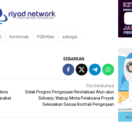
0
Konfercab
PGRI Klari
sebagai
SEBARKAN
Pos berikutnya
dono
Sidak Progres Pengerjaan Revitalisasi Alun-alun
arakat
Sidoarjo, Wabup Minta Pelaksana Proyek
Selesaikan Sesuai Kontrak Pengerjaan