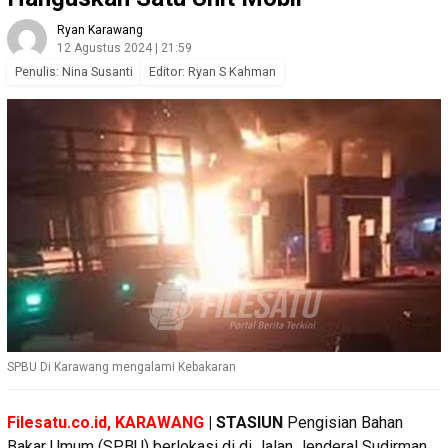
Ryan Karawang
12 Agustus 2024 | 21:59
Penulis: Nina Susanti
Editor: Ryan S Kahman
SPBU Di Karawang mengalami Kebakaran
Filesatu.co.id, KARAWANG
| STASIUN
Pengisian Bahan
Bakar Umum (SPBU) berlokasi di di Jalan Jenderal Sudirman,