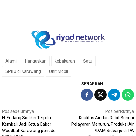
Alami
Hanguskan
kebakaran
Satu
SPBU di Karawang
Unit Mobil
SEBARKAN
Navigasi
Pos sebelumnya
Pos berikutnya
H. Endang Sodikin Terpilih
Kualitas Air dan Debit Sungai
pos
Kembali Jadi Ketua Cabor
Pelayaran Menurun, Produksi Air
Woodball Karawang periode
PDAM Sidoarjo di IPA