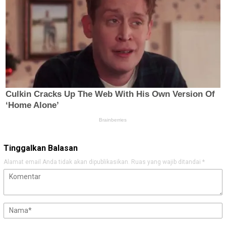
Tinggalkan Balasan
Alamat email Anda tidak akan dipublikasikan.
Ruas yang wajib ditandai
*