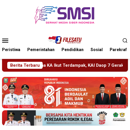
Loncat
ke
konten
Menu
Mobile
Peristiwa
Pemerintahan
Pendidikan
Sosial
Parekraf
mpak, KAI Daop 7 Gerak Cepat Pulihkan Layanan
Berita Terbaru
PMR Wir