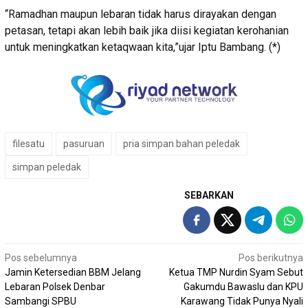
“Ramadhan maupun lebaran tidak harus dirayakan dengan
petasan, tetapi akan lebih baik jika diisi kegiatan kerohanian
untuk meningkatkan ketaqwaan kita,”ujar Iptu Bambang. (*)
filesatu
pasuruan
pria simpan bahan peledak
simpan peledak
SEBARKAN
Navigasi
Pos sebelumnya
Pos berikutnya
Jamin Ketersedian BBM Jelang
Ketua TMP Nurdin Syam Sebut
pos
Lebaran Polsek Denbar
Gakumdu Bawaslu dan KPU
Sambangi SPBU
Karawang Tidak Punya Nyali