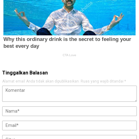
Tinggalkan Balasan
Alamat email Anda tidak akan dipublikasikan.
Ruas yang wajib ditandai
*