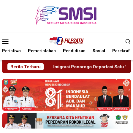
Loncat
ke
konten
Menu
Mobile
Peristiwa
Pemerintahan
Pendidikan
Sosial
Parekraf
orogo Deportasi Satu WN Tiongkok Salahgunakan Ijin Tinggal
Berita Terbaru