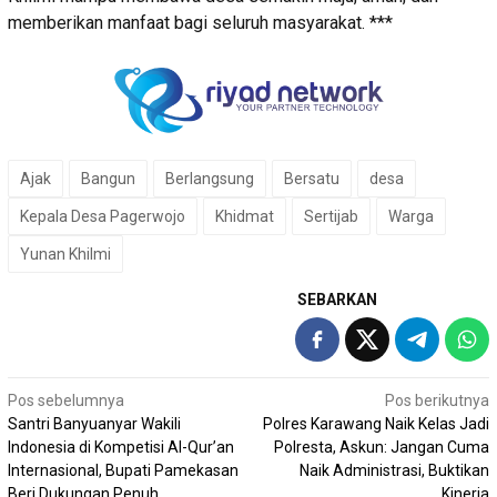
memberikan manfaat bagi seluruh masyarakat. ***
Ajak
Bangun
Berlangsung
Bersatu
desa
Kepala Desa Pagerwojo
Khidmat
Sertijab
Warga
Yunan Khilmi
SEBARKAN
Navigasi
Pos sebelumnya
Pos berikutnya
Santri Banyuanyar Wakili
Polres Karawang Naik Kelas Jadi
pos
Indonesia di Kompetisi Al-Qur’an
Polresta, Askun: Jangan Cuma
Internasional, Bupati Pamekasan
Naik Administrasi, Buktikan
Beri Dukungan Penuh
Kinerja