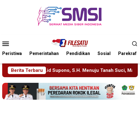
Loncat
ke
konten
Menu
Mobile
Peristiwa
Pemerintahan
Pendidikan
Sosial
Parekraf
.H. Menuju Tanah Suci, Manajemen Pastikan Pelayanan Berita T
Berita Terbaru