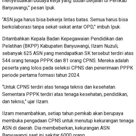
menyesuaikan budaya kerja yang sudah berjalan di Pemkab
Banyuwangi,” pesan Ipuk.
“ASN juga harus bisa bekerja lintas batas. Semua harus bisa
berkolaborasi tanpa sekat-sekat antar OPD,” imbuh Ipuk.
Ditambahkan Kepala Badan Kepegawaian Pendidikan dan
Pelatihan (BKPP) Kabupaten Banyuwangi, Ilzam Nuzuli,
sebanyak 625 ASN yang mendapatkan SK tersebut terdiri atas
544 orang tenaga PPPK dan 81 orang CPNS. Mereka adalah
peserta yang lolos pada seleksi CPNS dan penerimaan PPPK
periode pertama formasi tahun 2024.
“Untuk CPNS terdiri atas tenaga teknis dan kesehatan.
Sementara PPPK terdiri atas tenaga kesehatan, pendidikan,
dan teknis,” ujar Ilzam.
Ilzam menambahkan, setiap tahun pemkab akan berupaya
membuka pengadaan CPNS untuk menutup kekurangan tenaga
ASN di daerah. Dia membeberkan, kekurangan ASN
Banyuwangi saat ini sekitar 6000 orang.