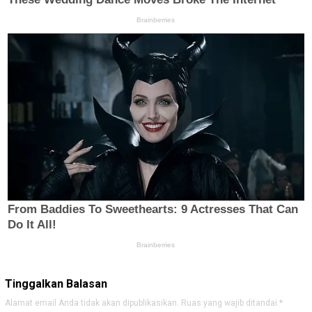
Tinggalkan Balasan
Alamat email Anda tidak akan dipublikasikan.
Ruas yang wajib ditandai
*