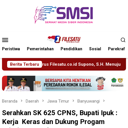
Loncat
ke
konten
Menu
Mobile
Peristiwa
Pemerintahan
Pendidikan
Sosial
Parekraf
co.id Supono, S.H. Menuju Tanah Suci, Manajemen Pastikan Pel
Berita Terbaru
Beranda
Daerah
Jawa Timur
Banyuwangi
Serahkan SK 625 CPNS, Bupati Ipuk :
Kerja Keras dan Dukung Progam