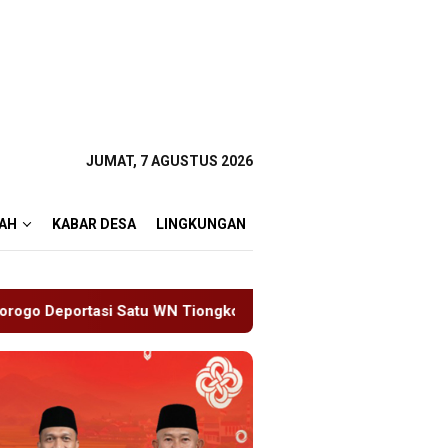
JUMAT, 7 AGUSTUS 2026
AH
KABAR DESA
LINGKUNGAN
ongkok Salahgunakan Ijin Tinggal
19 Siswa Sakit Bers