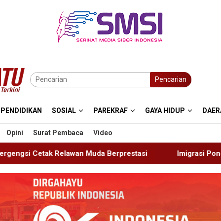
Pencarian
PENDIDIKAN
SOSIAL
PAREKRAF
GAYA HIDUP
DAER
Opini
Surat Pembaca
Video
a Berprestasi
Imigrasi Ponorogo Deportasi Satu WN Ti