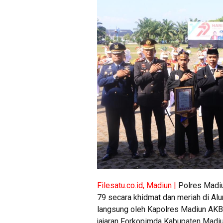
Filesatu.co.id, Madiun |
Polres Madiu
79 secara khidmat dan meriah di Alu
langsung oleh Kapolres Madiun AKBP 
jajaran Forkopimda Kabupaten Madiu