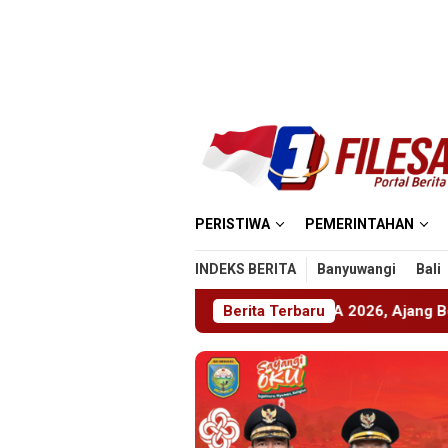
Loncat
ke
konten
PERISTIWA
PEMERINTAHAN
INDEKS BERITA
Banyuwangi
Bali
er Gelar ABHINAYA 2026, Ajang Bergengsi Cetak Relawan Mud
Berita Terbaru