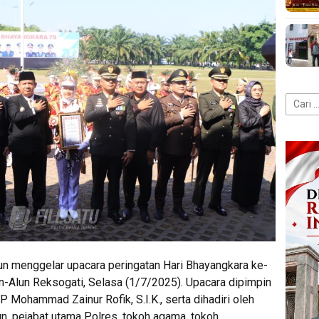
Cari
untuk:
n menggelar upacara peringatan Hari Bhayangkara ke-
n-Alun Reksogati, Selasa (1/7/2025). Upacara dipimpin
Mohammad Zainur Rofik, S.I.K., serta dihadiri oleh
n, pejabat utama Polres, tokoh agama, tokoh