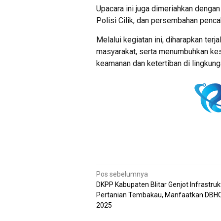
Upacara ini juga dimeriahkan dengan 
Polisi Cilik, dan persembahan penc
Melalui kegiatan ini, diharapkan terj
masyarakat, serta menumbuhkan kes
keamanan dan ketertiban di lingkun
Navigasi
Pos sebelumnya
DKPP Kabupaten Blitar Genjot Infrastruk
pos
Pertanian Tembakau, Manfaatkan DBH
2025