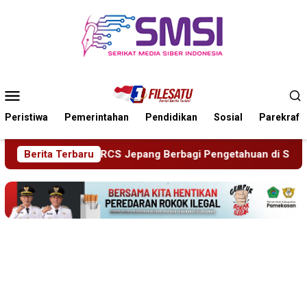
Loncat
ke
konten
Menu
Mobile
Peristiwa
Pemerintahan
Pendidikan
Sosial
Parekraf
Pengetahuan di SDN Puger Kulon 01
Berita Terbaru
Hasil Mediasi Dinil