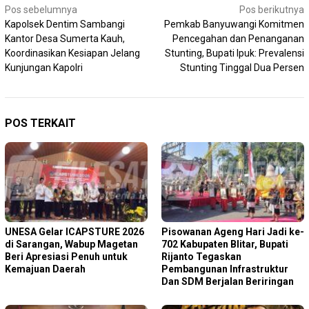
Navigasi
Pos sebelumnya
Pos berikutnya
Kapolsek Dentim Sambangi
Pemkab Banyuwangi Komitmen
pos
Kantor Desa Sumerta Kauh,
Pencegahan dan Penanganan
Koordinasikan Kesiapan Jelang
Stunting, Bupati Ipuk: Prevalensi
Kunjungan Kapolri
Stunting Tinggal Dua Persen
POS TERKAIT
‎UNESA Gelar ICAPSTURE 2026
Pisowanan Ageng Hari Jadi ke-
di Sarangan, Wabup Magetan
702 Kabupaten Blitar, Bupati
Beri Apresiasi Penuh untuk
Rijanto Tegaskan
Kemajuan Daerah
Pembangunan Infrastruktur
Dan SDM Berjalan Beriringan