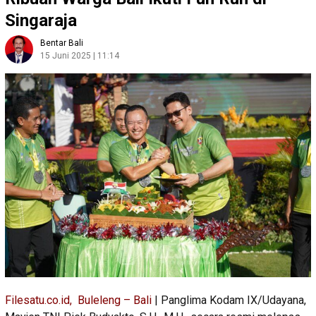
Singaraja
Bentar Bali
15 Juni 2025 | 11:14
Filesatu.co.id, Buleleng – Bali
| Panglima Kodam IX/Udayana,