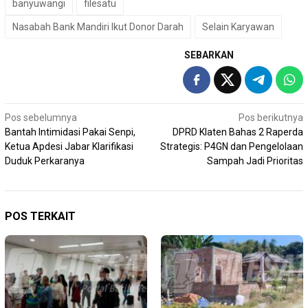
banyuwangi
filesatu
Nasabah Bank Mandiri Ikut Donor Darah
Selain Karyawan
SEBARKAN
Navigasi
Pos sebelumnya
Pos berikutnya
Bantah Intimidasi Pakai Senpi,
DPRD Klaten Bahas 2 Raperda
pos
Ketua Apdesi Jabar Klarifikasi
Strategis: P4GN dan Pengelolaan
Duduk Perkaranya
Sampah Jadi Prioritas
POS TERKAIT