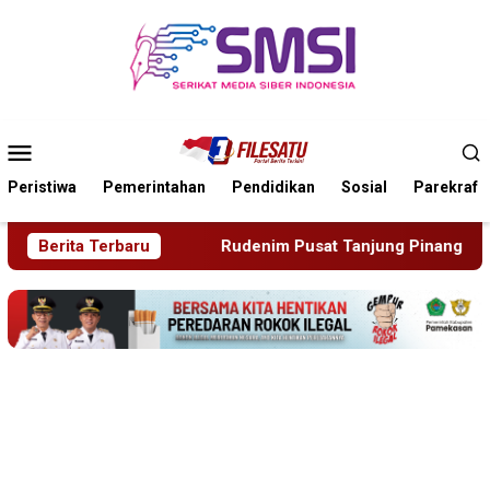
Loncat
ke
konten
Menu
Mobile
Peristiwa
Pemerintahan
Pendidikan
Sosial
Parekraf
enim Pusat Tanjung Pinang Deportasi 25 Warga Negara Vietna
Berita Terbaru