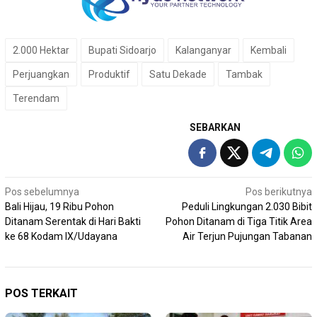
2.000 Hektar
Bupati Sidoarjo
Kalanganyar
Kembali
Perjuangkan
Produktif
Satu Dekade
Tambak
Terendam
SEBARKAN
Navigasi
Pos sebelumnya
Pos berikutnya
Bali Hijau, 19 Ribu Pohon
Peduli Lingkungan 2.030 Bibit
pos
Ditanam Serentak di Hari Bakti
Pohon Ditanam di Tiga Titik Area
ke 68 Kodam IX/Udayana
Air Terjun Pujungan Tabanan
POS TERKAIT