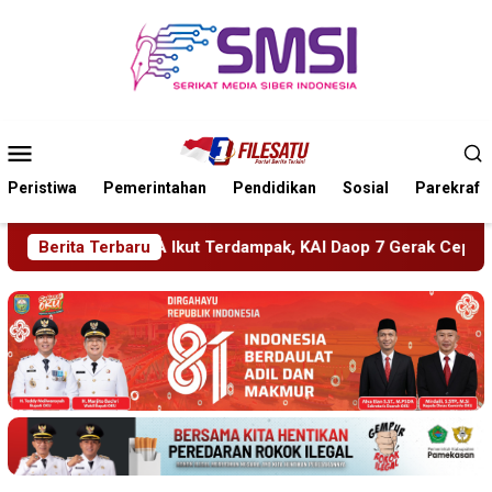
Loncat
ke
konten
Menu
Mobile
Peristiwa
Pemerintahan
Pendidikan
Sosial
Parekraf
KAI Daop 7 Gerak Cepat Pulihkan Layanan
Berita Terbaru
PMR Wira SMK