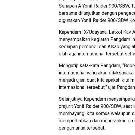
Senapan A Yonif Raider 900/SBW, T
bersama dilanjutkan dengan pengece
digunakan Yonif Raider 900/SBW K
Kapendam IX/Udayana, Letkol Kav Anton
menyampaikan kegiatan Pangdam ini
kesiapan personel dan Alkap yang 
olahraga internasional tersebut seh
Mengutip kata-kata Pangdam, “Beber
internasional yang akan dilaksanaka
menjadi ujian buat kita apakah kit
internasional tersebut,” ujar Pangda
Selanjutnya Kapendam menyampaika
prajurit Yonif Raider 900/SBW, saat
membayangi kita semua walaupun saa
memperhatikan dan menerapkan pro
pengamanan tersebut.