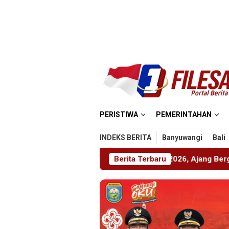
Loncat
ke
konten
PERISTIWA
PEMERINTAHAN
INDEKS BERITA
Banyuwangi
Bali
Gelar ABHINAYA 2026, Ajang Bergengsi Cetak Relawan Muda B
Berita Terbaru