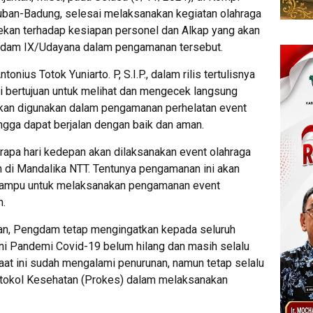
uban-Badung, selesai melaksanakan kegiatan olahraga
kan terhadap kesiapan personel dan Alkap yang akan
odam IX/Udayana dalam pengamanan tersebut.
ius Totok Yuniarto. P, S.I.P., dalam rilis tertulisnya
 bertujuan untuk melihat dan mengecek langsung
akan digunakan dalam pengamanan perhelatan event
ingga dapat berjalan dengan baik dan aman.
apa hari kedepan akan dilaksanakan event olahraga
n di Mandalika NTT. Tentunya pengamanan ini akan
a mampu untuk melaksanakan pengamanan event
m.
n, Pengdam tetap mengingatkan kepada seluruh
 ini Pandemi Covid-19 belum hilang dan masih selalu
t ini sudah mengalami penurunan, namun tetap selalu
tokol Kesehatan (Prokes) dalam melaksanakan