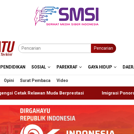
Pencarian
PENDIDIKAN
SOSIAL
PAREKRAF
GAYA HIDUP
DAER
Opini
Surat Pembaca
Video
erprestasi
Imigrasi Ponorogo Deportasi Satu WN Tiong