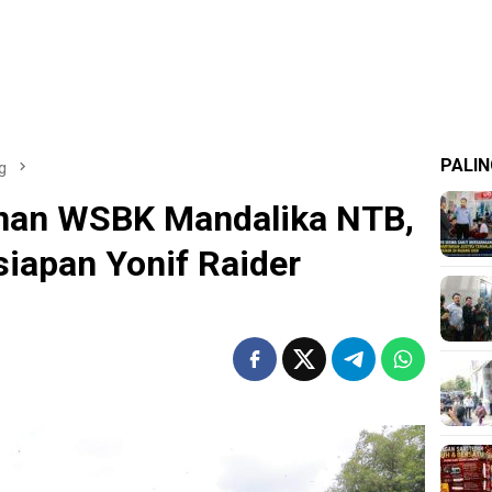
PALIN
g
nan WSBK Mandalika NTB,
iapan Yonif Raider