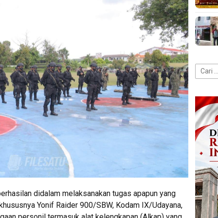
Cari
untuk:
erhasilan didalam melaksanakan tugas apapun yang
 khususnya Yonif Raider 900/SBW, Kodam IX/Udayana,
agaan personil termasuk alat kelengkapan (Alkap) yang