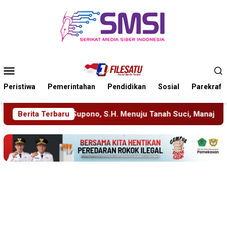
Loncat
ke
konten
Menu
Mobile
Peristiwa
Pemerintahan
Pendidikan
Sosial
Parekraf
u Tanah Suci, Manajemen Pastikan Pelayanan Berita Tetap Maks
Berita Terbaru