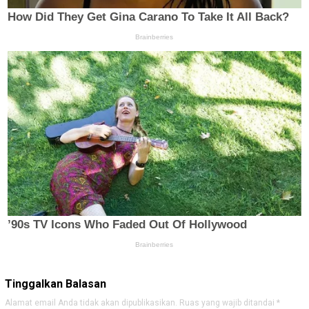
Tinggalkan Balasan
Alamat email Anda tidak akan dipublikasikan.
Ruas yang wajib ditandai
*