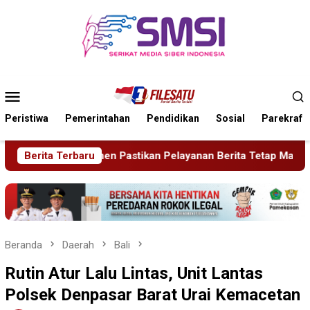
Loncat
ke
konten
Menu
Mobile
Peristiwa
Pemerintahan
Pendidikan
Sosial
Parekraf
anan Berita Tetap Maksimal
Berita Terbaru
Rudenim Pusat Tanjung Pin
Beranda
Daerah
Bali
Rutin Atur Lalu Lintas, Unit Lantas
Polsek Denpasar Barat Urai Kemacetan