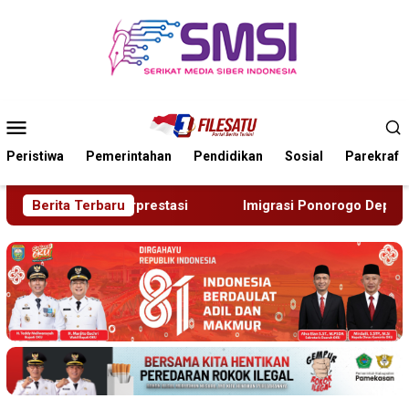
Loncat
ke
konten
Menu
Mobile
Peristiwa
Pemerintahan
Pendidikan
Sosial
Parekraf
Imigrasi Ponorogo Deportasi Satu WN Tiongkok Salahgunakan 
Berita Terbaru