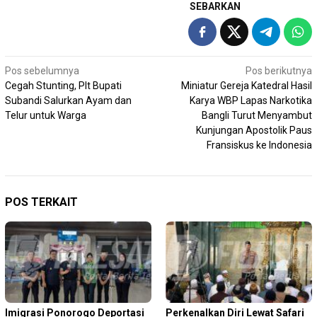
SEBARKAN
Navigasi
Pos sebelumnya
Pos berikutnya
Cegah Stunting, Plt Bupati
Miniatur Gereja Katedral Hasil
pos
Subandi Salurkan Ayam dan
Karya WBP Lapas Narkotika
Telur untuk Warga
Bangli Turut Menyambut
Kunjungan Apostolik Paus
Fransiskus ke Indonesia
POS TERKAIT
Imigrasi Ponorogo Deportasi
Perkenalkan Diri Lewat Safari