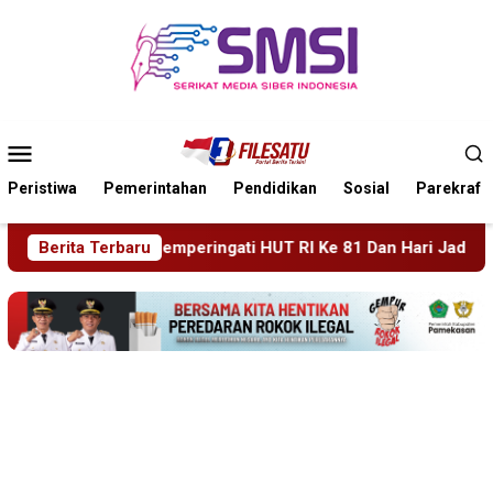
Loncat
ke
konten
Menu
Mobile
Peristiwa
Pemerintahan
Pendidikan
Sosial
Parekraf
 Ke 81 Dan Hari Jadi Ke 702 Kabupaten Blitar, Dimeriahkan Art
Berita Terbaru