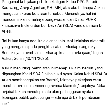
Pengamat kebijakan publik sekaligus Ketua DPC Peradi
Karawang, Asep Agustian, SH., MH., atau akrab disapa Askun,
mengecam keras kelalaian tersebut. Menurutnya, hal ini
mencerminkan lemahnya pengawasan dari Dinas PUPR,
khususnya Bidang Sumber Daya Air (SDA) yang dipimpin Dr.
Aries.
“Ini bukan hanya soal kelalaian teknis, tapi kelalaian sistemik
yang mengarah pada pengkhianatan terhadap uang rakyat.
Bentuk nyata pembiaran terhadap kualitas pekerjaan,” tegas
Askun, Senin (10/11/2025).
Askun menuding, pembiaran ini menepis klaim ‘bersih’ yang
digaungkan Kabid SDA. “Inilah bukti nyata. Kalau Kabid SDA Dr.
Aries membanggakan era ‘bersih’, faktanya pekerjaan carut
marut seperti ini mencoreng semua klaim itu,” lanjutnya. “Jika
pejabat teknis menutup mata atas pelanggaran nyata di
lapangan, publik patut curiga — ada apa di balik pembiaran
ini?”