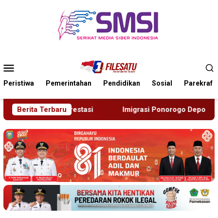
Loncat
ke
konten
Menu
Mobile
Peristiwa
Pemerintahan
Pendidikan
Sosial
Parekraf
grasi Ponorogo Deportasi Satu WN Tiongkok Salahgunakan Ijin 
Berita Terbaru