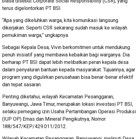
biasa disebut Corporate Social Responsibility (CSR), yang
terus digelontorkan PT BSI.
“Apa yang dikeluhkan warga, kita komunikasi langsung
dikerjakan. Seperti CSR sekarang sudah masuk ke wilayah
pemukiman warga,” ungkapnya.
Sebagai Kepala Desa, Vivin berkomitmen untuk mendukung
penuh inisiatif yang membawa kebaikan bagi warganya. Dia
berharap PT BSI dapat lebih melibatkan peran kepala desa
dalam penyaluran bantuan kepada masyarakat. Tujuannya, agar
program yang digulirkan perusahaan bisa benar-benar efektif
dan tepat sasaran.
Penting diketahui, wilayah Kecamatan Pesanggaran,
Banyuwangi, Jawa Timur, merupakan lokasi investasi PT BSI,
selaku pemegang izin Usaha Pertambangan Operasi Produksi
(IUP OP) Emas dan Mineral Pengikutnya, Nomor
188/547/KEP/429.011/2012.
Wilayah Kecamatan Pesanggaran, Banyuwangi, meliputi Desa