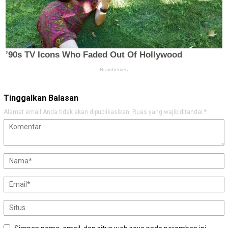
Tinggalkan Balasan
Alamat email Anda tidak akan dipublikasikan.
Ruas yang wajib ditandai
*