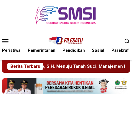
Loncat
ke
konten
Menu
Mobile
Peristiwa
Pemerintahan
Pendidikan
Sosial
Parekraf
 Tanah Suci, Manajemen Pastikan Pelayanan Berita Tetap Maksi
Berita Terbaru