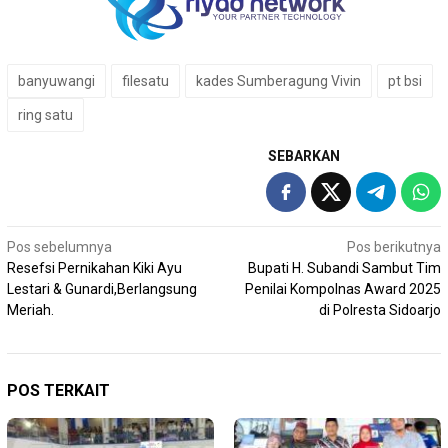
banyuwangi
filesatu
kades Sumberagung Vivin
pt bsi
ring satu
SEBARKAN
Navigasi
Pos sebelumnya
Pos berikutnya
Resefsi Pernikahan Kiki Ayu
Bupati H. Subandi Sambut Tim
pos
Lestari & Gunardi,Berlangsung
Penilai Kompolnas Award 2025
Meriah.
di Polresta Sidoarjo
POS TERKAIT