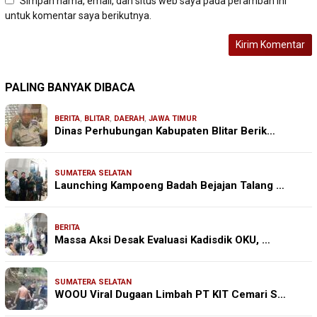
Simpan nama, email, dan situs web saya pada peramban ini
untuk komentar saya berikutnya.
PALING BANYAK DIBACA
BERITA
,
BLITAR
,
DAERAH
,
JAWA TIMUR
Dinas Perhubungan Kabupaten Blitar Berik…
SUMATERA SELATAN
Launching Kampoeng Badah Bejajan Talang …
BERITA
Massa Aksi Desak Evaluasi Kadisdik OKU, …
SUMATERA SELATAN
WOOU Viral Dugaan Limbah PT KIT Cemari S…