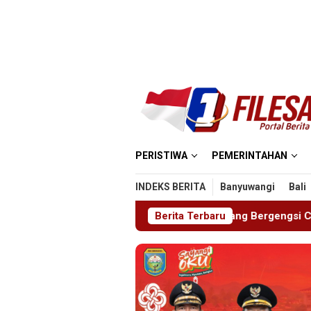
Loncat
ke
konten
PERISTIWA
PEMERINTAHAN
INDEKS BERITA
Banyuwangi
Bali
HINAYA 2026, Ajang Bergengsi Cetak Relawan Muda Berpresta
Berita Terbaru