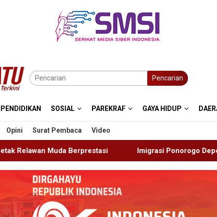
Pencarian
PENDIDIKAN
SOSIAL
PAREKRAF
GAYA HIDUP
DAER
Opini
Surat Pembaca
Video
si
Imigrasi Ponorogo Deportasi Satu WN Tiongkok Sala