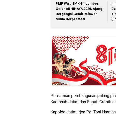
PMR Wira SMKN 1 Jember
Im
Gelar ABHINAYA 2026, Ajang
De
Bergengsi Cetak Relawan
Ti
Muda Berprestasi
Ij
Peresmian pembangunan palang pintu
Kadishub Jatim dan Bupati Gresik s
Kapolda Jatim Irjen Pol Toni Harman