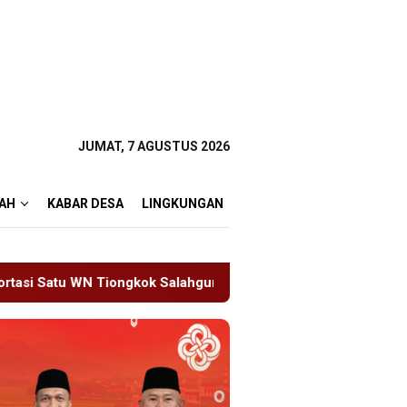
JUMAT, 7 AGUSTUS 2026
AH
KABAR DESA
LINGKUNGAN
hgunakan Ijin Tinggal
19 Siswa Sakit Bersamaan, Wart