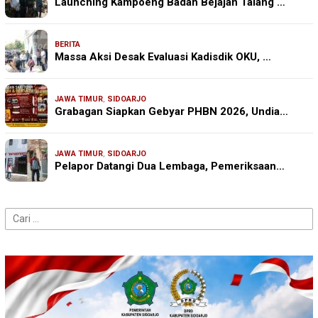
Launching Kampoeng Badah Bejajan Talang …
BERITA
Massa Aksi Desak Evaluasi Kadisdik OKU, …
JAWA TIMUR
,
SIDOARJO
Grabagan Siapkan Gebyar PHBN 2026, Undia…
JAWA TIMUR
,
SIDOARJO
Pelapor Datangi Dua Lembaga, Pemeriksaan…
Cari
untuk: