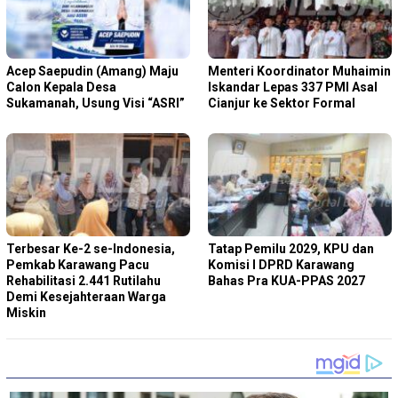
Acep Saepudin (Amang) Maju
Menteri Koordinator Muhaimin
Calon Kepala Desa
Iskandar Lepas 337 PMI Asal
Sukamanah, Usung Visi “ASRI”
Cianjur ke Sektor Formal
Terbesar Ke-2 se-Indonesia,
Tatap Pemilu 2029, KPU dan
Pemkab Karawang Pacu
Komisi I DPRD Karawang
Rehabilitasi 2.441 Rutilahu
Bahas Pra KUA-PPAS 2027
Demi Kesejahteraan Warga
Miskin