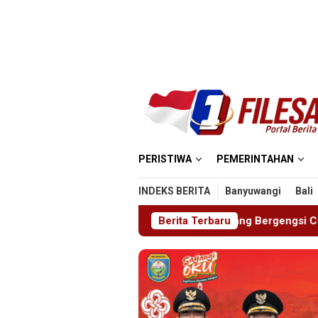
Loncat
ke
konten
PERISTIWA
PEMERINTAHAN
INDEKS BERITA
Banyuwangi
Bali
BHINAYA 2026, Ajang Bergengsi Cetak Relawan Muda Berpres
Berita Terbaru