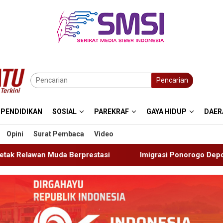
Pencarian
PENDIDIKAN
SOSIAL
PAREKRAF
GAYA HIDUP
DAER
Opini
Surat Pembaca
Video
tasi
Imigrasi Ponorogo Deportasi Satu WN Tiongkok Sal