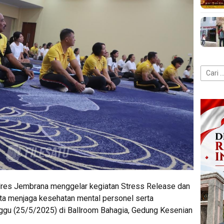
Cari
untuk:
lres Jembrana menggelar kegiatan Stress Release dan
ta menjaga kesehatan mental personel serta
inggu (25/5/2025) di Ballroom Bahagia, Gedung Kesenian