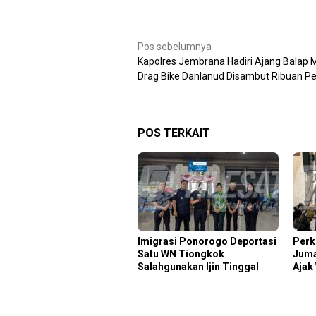
Navigasi
Pos sebelumnya
Kapolres Jembrana Hadiri Ajang Balap 
pos
Drag Bike Danlanud Disambut Ribuan P
POS TERKAIT
Imigrasi Ponorogo Deportasi
Perk
Satu WN Tiongkok
Juma
Salahgunakan Ijin Tinggal
Ajak