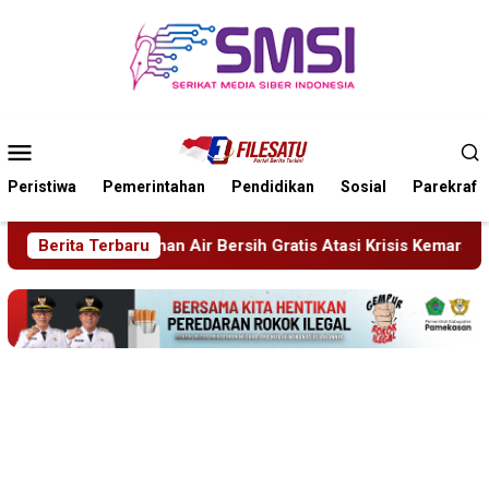
Loncat
ke
konten
Menu
Mobile
Peristiwa
Pemerintahan
Pendidikan
Sosial
Parekraf
atis Atasi Krisis Kemarau
Berita Terbaru
Sidang Tipiring, Penjual Mira