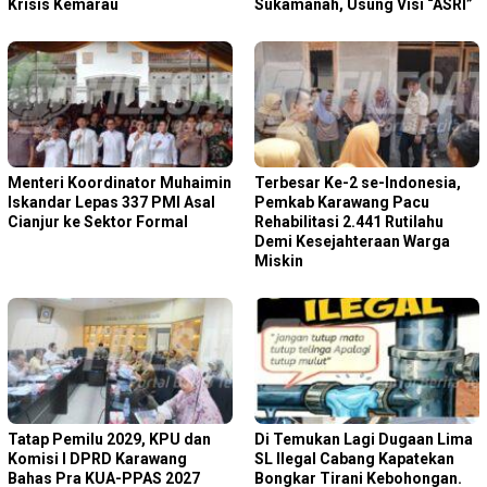
Krisis Kemarau
Sukamanah, Usung Visi “ASRI”
Menteri Koordinator Muhaimin
Terbesar Ke-2 se-Indonesia,
Iskandar Lepas 337 PMI Asal
Pemkab Karawang Pacu
Cianjur ke Sektor Formal
Rehabilitasi 2.441 Rutilahu
Demi Kesejahteraan Warga
Miskin
Tatap Pemilu 2029, KPU dan
Di Temukan Lagi Dugaan Lima
Komisi I DPRD Karawang
SL Ilegal Cabang Kapatekan
Bahas Pra KUA-PPAS 2027
Bongkar Tirani Kebohongan.