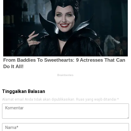
Tinggalkan Balasan
Alamat email Anda tidak akan dipublikasikan.
Ruas yang wajib ditandai
*