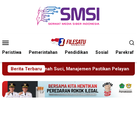
Loncat
ke
konten
Menu
Mobile
Peristiwa
Pemerintahan
Pendidikan
Sosial
Parekraf
ajemen Pastikan Pelayanan Berita Tetap Maksimal
Berita Terbaru
Ruden