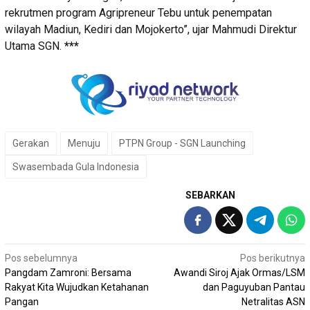
rekrutmen program Agripreneur Tebu untuk penempatan
wilayah Madiun, Kediri dan Mojokerto”, ujar Mahmudi Direktur
Utama SGN.
***
Gerakan
Menuju
PTPN Group - SGN Launching
Swasembada Gula Indonesia
SEBARKAN
Navigasi
Pos sebelumnya
Pos berikutnya
Pangdam Zamroni: Bersama
Awandi Siroj Ajak Ormas/LSM
pos
Rakyat Kita Wujudkan Ketahanan
dan Paguyuban Pantau
Pangan
Netralitas ASN