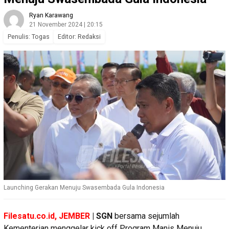
Ryan Karawang
21 November 2024 | 20:15
Penulis: Togas
Editor: Redaksi
Launching Gerakan Menuju Swasembada Gula Indonesia
Filesatu.co.id, JEMBER
| SGN
bersama sejumlah
Kementerian menggelar kick off Program Manis Menuju