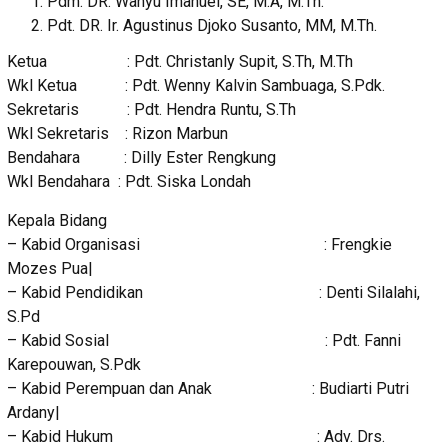
Pdm. DR. Wahyu Imanuel, SE, M.A, M.Th.
Pdt. DR. Ir. Agustinus Djoko Susanto, MM, M.Th.
Ketua : Pdt. Christanly Supit, S.Th, M.Th
Wkl Ketua : Pdt. Wenny Kalvin Sambuaga, S.Pdk.
Sekretaris : Pdt. Hendra Runtu, S.Th
Wkl Sekretaris : Rizon Marbun
Bendahara : Dilly Ester Rengkung
Wkl Bendahara : Pdt. Siska Londah
Kepala Bidang
– Kabid Organisasi : Frengkie
Mozes Pua|
– Kabid Pendidikan : Denti Silalahi,
S.Pd
– Kabid Sosial : Pdt. Fanni
Karepouwan, S.Pdk
– Kabid Perempuan dan Anak : Budiarti Putri
Ardany|
– Kabid Hukum : Adv. Drs.