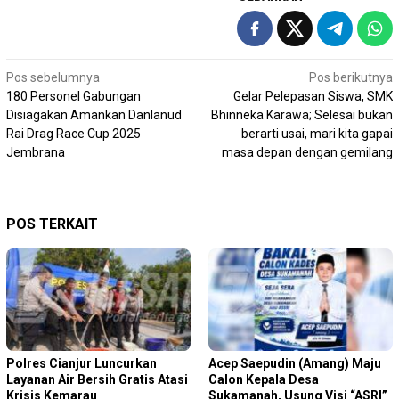
Navigasi
Pos sebelumnya
Pos berikutnya
180 Personel Gabungan
Gelar Pelepasan Siswa, SMK
pos
Disiagakan Amankan Danlanud
Bhinneka Karawa; Selesai bukan
Rai Drag Race Cup 2025
berarti usai, mari kita gapai
Jembrana
masa depan dengan gemilang
POS TERKAIT
Polres Cianjur Luncurkan
Acep Saepudin (Amang) Maju
Layanan Air Bersih Gratis Atasi
Calon Kepala Desa
Krisis Kemarau
Sukamanah, Usung Visi “ASRI”