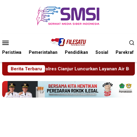
Loncat
ke
konten
Menu
Mobile
Peristiwa
Pemerintahan
Pendidikan
Sosial
Parekraf
uncurkan Layanan Air Bersih Gratis Atasi Krisis Kemarau
Berita Terbaru