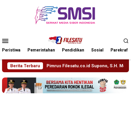
Loncat
ke
konten
Menu
Mobile
Peristiwa
Pemerintahan
Pendidikan
Sosial
Parekraf
u.co.id Supono, S.H. Menuju Tanah Suci, Manajemen Pastikan P
Berita Terbaru