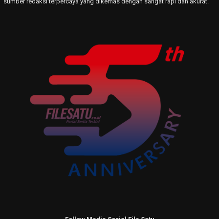
sumber redaksi terpercaya yang dikemas dengan sangat rapi dan akurat.