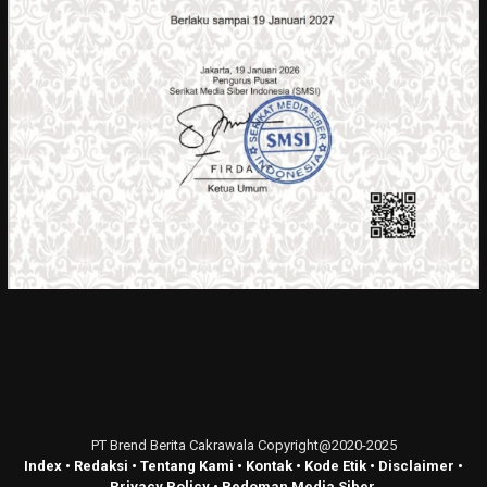
PT Brend Berita Cakrawala Copyright@2020-2025
Index
•
Redaksi
•
Tentang Kami
•
Kontak
•
Kode Etik
•
Disclaimer
•
Privacy Policy
•
Pedoman Media Siber