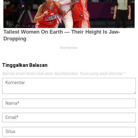
Tinggalkan Balasan
Alamat email Anda tidak akan dipublikasikan.
Ruas yang wajib ditandai
*