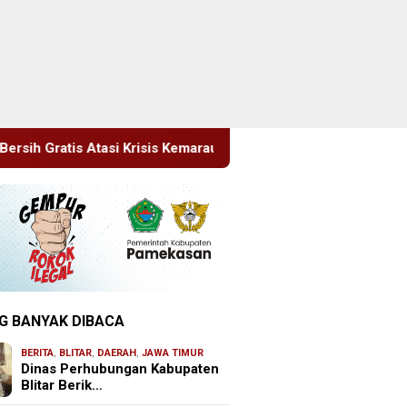
is Kemarau
Sidang Tipiring, Penjual Miras Hasil Razia D
G BANYAK DIBACA
BERITA
,
BLITAR
,
DAERAH
,
JAWA TIMUR
Dinas Perhubungan Kabupaten
Blitar Berik…