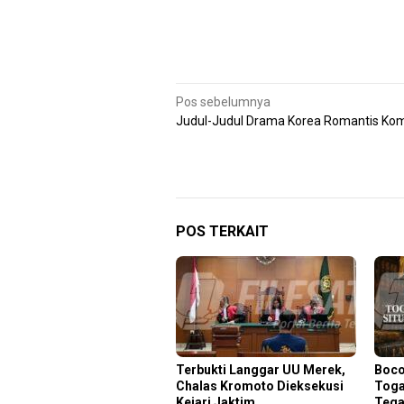
Navigasi
Pos sebelumnya
Judul-Judul Drama Korea Romantis Ko
pos
POS TERKAIT
Terbukti Langgar UU Merek,
Boco
Chalas Kromoto Dieksekusi
Toga
Kejari Jaktim
Tega