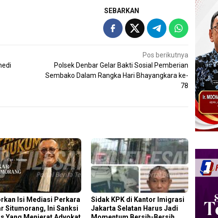
SEBARKAN
Pos berikutnya
medi
Polsek Denbar Gelar Bakti Sosial Pemberian
Sembako Dalam Rangka Hari Bhayangkara ke-
78
rkan Isi Mediasi Perkara
Sidak KPK di Kantor Imigrasi
r Situmorang, Ini Sanksi
Jakarta Selatan Harus Jadi
s Yang Menjerat Advokat
Momentum Bersih-Bersih