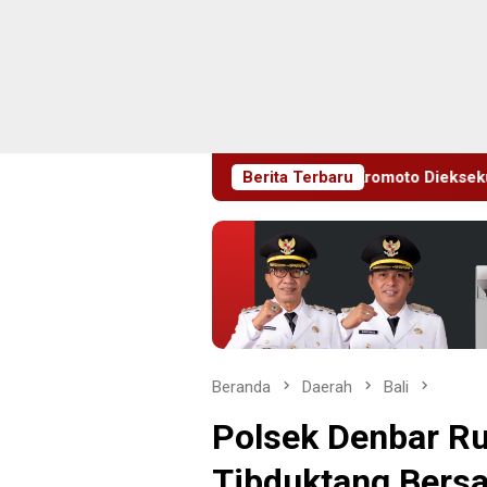
gar UU Merek, Chalas Kromoto Dieksekusi Kejari Jaktim
Berita Terbaru
Beranda
Daerah
Bali
Polsek Denbar Ru
Tibduktang Bersa