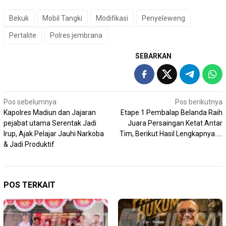
Bekuk
Mobil Tangki
Modifikasi
Penyeleweng
Pertalite
Polres jembrana
SEBARKAN
Navigasi
Pos sebelumnya
Pos berikutnya
Kapolres Madiun dan Jajaran
Etape 1 Pembalap Belanda Raih
pos
pejabat utama Serentak Jadi
Juara Persaingan Ketat Antar
Irup, Ajak Pelajar Jauhi Narkoba
Tim, Berikut Hasil Lengkapnya…..
& Jadi Produktif
POS TERKAIT