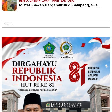
BERITA
,
DAERAH
,
JAWA TIMUR
,
SAMPANG
Misteri Sawah Bergemuruh di Sampang, Sua…
Cari
untuk: