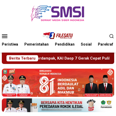
Loncat
ke
konten
Menu
Mobile
Peristiwa
Pemerintahan
Pendidikan
Sosial
Parekraf
p 7 Gerak Cepat Pulihkan Layanan
Berita Terbaru
PMR Wira SMKN 1 Jem