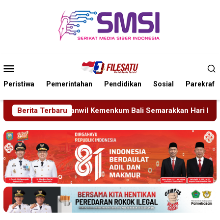
Loncat
ke
konten
Menu
Mobile
Peristiwa
Pemerintahan
Pendidikan
Sosial
Parekraf
li Semarakkan Hari Pengayoman ke-81
Berita Terbaru
Tragedi Proyek