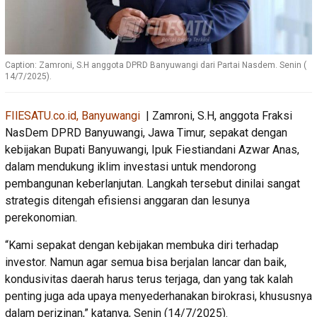
Caption: Zamroni, S.H anggota DPRD Banyuwangi dari Partai Nasdem. Senin (
14/7/2025).
FIlESATU.co.id, Banyuwangi
| Zamroni, S.H, anggota Fraksi
NasDem DPRD Banyuwangi, Jawa Timur, sepakat dengan
kebijakan Bupati Banyuwangi, Ipuk Fiestiandani Azwar Anas,
dalam mendukung iklim investasi untuk mendorong
pembangunan keberlanjutan. Langkah tersebut dinilai sangat
strategis ditengah efisiensi anggaran dan lesunya
perekonomian.
“Kami sepakat dengan kebijakan membuka diri terhadap
investor. Namun agar semua bisa berjalan lancar dan baik,
kondusivitas daerah harus terus terjaga, dan yang tak kalah
penting juga ada upaya menyederhanakan birokrasi, khususnya
dalam perizinan,” katanya, Senin (14/7/2025).