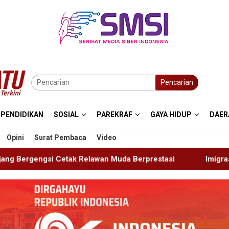
Pencarian
PENDIDIKAN
SOSIAL
PAREKRAF
GAYA HIDUP
DAER
Opini
Surat Pembaca
Video
 Muda Berprestasi
Imigrasi Ponorogo Deportasi Satu 