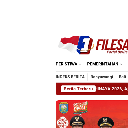
Loncat
ke
konten
PERISTIWA
PEMERINTAHAN
INDEKS BERITA
Banyuwangi
Bali
Jember Gelar ABHINAYA 2026, Ajang Bergengsi Cetak Relawan
Berita Terbaru