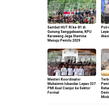
Sambut HUT RI ke-81 di
Polr
Gunung Sanggabuana, KPU
Laya
Karawang Jaga Stamina
Atas
Menuju Pemilu 2029
Menteri Koordinator
Terb
Muhaimin Iskandar Lepas 337
Pemk
PMI Asal Cianjur ke Sektor
Rehab
Formal
Demi
Misk