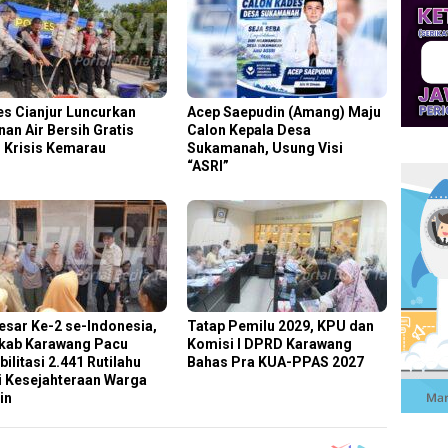
es Cianjur Luncurkan
Acep Saepudin (Amang) Maju
nan Air Bersih Gratis
Calon Kepala Desa
i Krisis Kemarau
Sukamanah, Usung Visi
“ASRI”
esar Ke-2 se-Indonesia,
Tatap Pemilu 2029, KPU dan
ab Karawang Pacu
Komisi I DPRD Karawang
ilitasi 2.441 Rutilahu
Bahas Pra KUA-PPAS 2027
 Kesejahteraan Warga
in