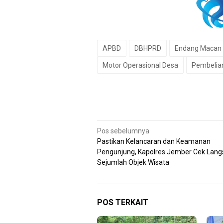
APBD
DBHPRD
Endang Macan
Motor Operasional Desa
Pembelia
Navigasi
Pos sebelumnya
Pastikan Kelancaran dan Keamanan
pos
Pengunjung, Kapolres Jember Cek Lan
Sejumlah Objek Wisata
POS TERKAIT