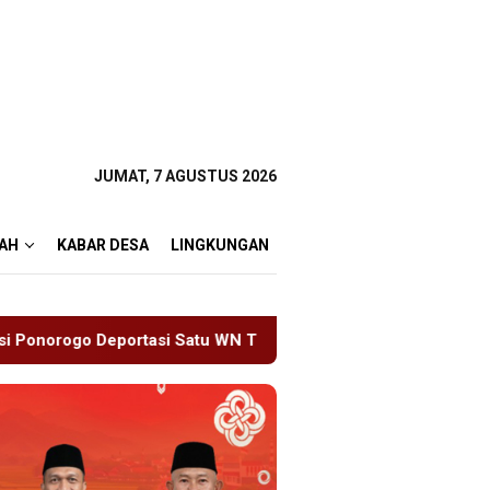
JUMAT, 7 AGUSTUS 2026
AH
KABAR DESA
LINGKUNGAN
WN Tiongkok Salahgunakan Ijin Tinggal
19 Siswa Sakit