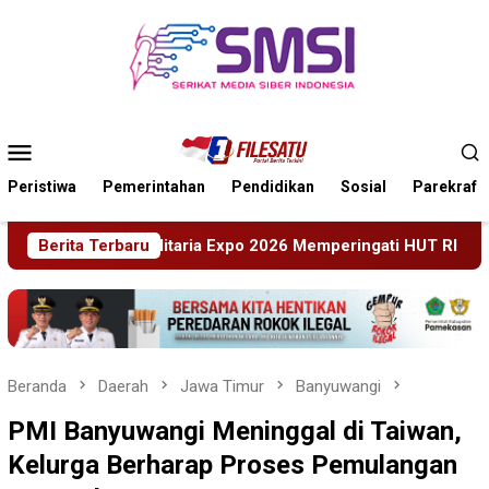
Loncat
ke
konten
Menu
Mobile
Peristiwa
Pemerintahan
Pendidikan
Sosial
Parekraf
eringati HUT RI Ke 81 Dan Hari Jadi Ke 702 Kabupaten Blitar, 
Berita Terbaru
Beranda
Daerah
Jawa Timur
Banyuwangi
PMI Banyuwangi Meninggal di Taiwan,
Kelurga Berharap Proses Pemulangan