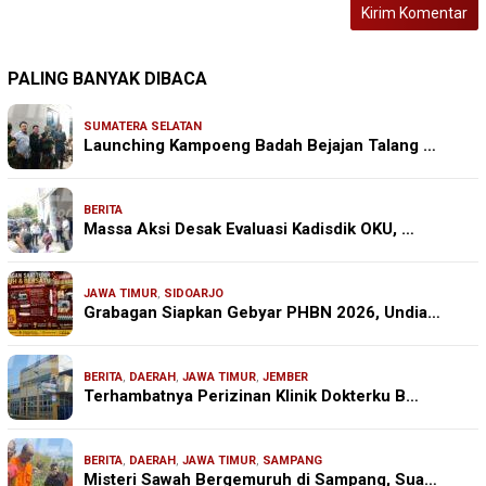
PALING BANYAK DIBACA
SUMATERA SELATAN
Launching Kampoeng Badah Bejajan Talang …
BERITA
Massa Aksi Desak Evaluasi Kadisdik OKU, …
JAWA TIMUR
,
SIDOARJO
Grabagan Siapkan Gebyar PHBN 2026, Undia…
BERITA
,
DAERAH
,
JAWA TIMUR
,
JEMBER
Terhambatnya Perizinan Klinik Dokterku B…
BERITA
,
DAERAH
,
JAWA TIMUR
,
SAMPANG
Misteri Sawah Bergemuruh di Sampang, Sua…