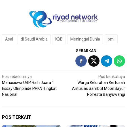
Asal
di Saudi Arabia
KBB
Meninggal Dunia
pmi
SEBARKAN
Navigasi
Pos sebelumnya
Pos berikutnya
Mahasiswa UBP Raih Juara 1
Warga Kelurahan Kertosari
pos
Essay Olimpiade PPKN Tingkat
Antusias Sambut Mobil Sayur
Nasional
Polresta Banyuwangi
POS TERKAIT