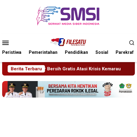
Loncat
ke
konten
Menu
Mobile
Peristiwa
Pemerintahan
Pendidikan
Sosial
Parekraf
Atasi Krisis Kemarau
Berita Terbaru
Sidang Tipiring, Penjual Miras Has