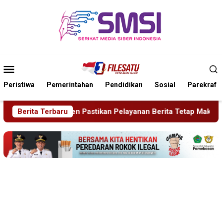
Loncat
ke
konten
Menu
Mobile
Peristiwa
Pemerintahan
Pendidikan
Sosial
Parekraf
anan Berita Tetap Maksimal
Berita Terbaru
Rudenim Pusat Tanjung Pin